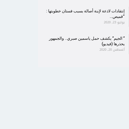
إنتقادات لاذعة لإبنة أصالة بسبب فستان خطوبتها :
“قميص…
يوليو 23, 2020
” الجيم” يكشف حمل ياسمين صبري.. والجمهور
يحذرها (فيديو)
أغسطس 20, 2020