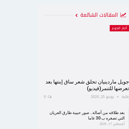
المقالات الشائعة
أخبار النجوم
ويل ماردينيان تحلق شعر ساق إبنتها بعد
عرضها للتنمر(فيديو)
الية
يونيو 25, 2020
0
بعد طلاقه من أصالة.. صور حبيبة طارق العريان
التي تصغره ب 30 عاما
أغسطس 17, 2020