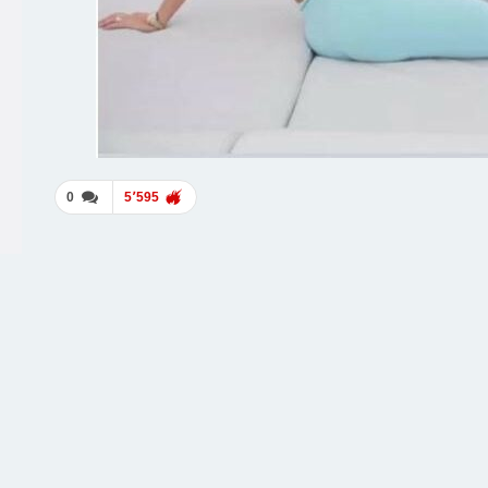
0
5٬595