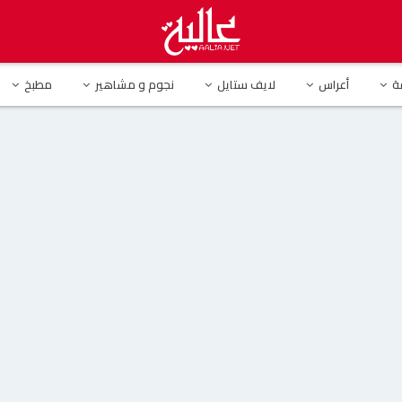
إطلالة جريئة بالأخضر رفقة أطفالها في أحدث ظهور لها
ة
أعراس
لايف ستايل
نجوم و مشاهير
مطبخ