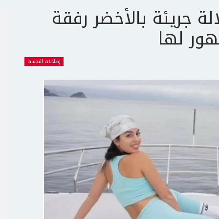
الة جريئة بالأخضر رفقة
ور لها
إطلالات النجمات
ج
ت
ع