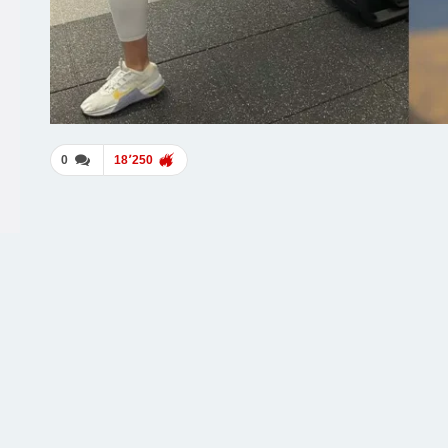
0
18٬250