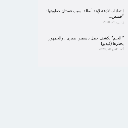
إنتقادات لاذعة لإبنة أصالة بسبب فستان خطوبتها :
“قميص…
يوليو 23, 2020
” الجيم” يكشف حمل ياسمين صبري.. والجمهور
يحذرها (فيديو)
أغسطس 20, 2020