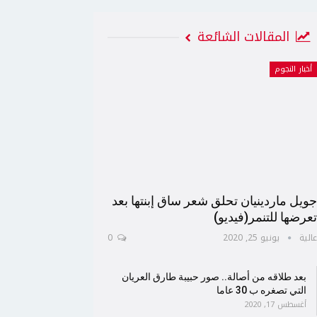
المقالات الشائعة
أخبار النجوم
ويل ماردينيان تحلق شعر ساق إبنتها بعد
عرضها للتنمر(فيديو)
الية
يونيو 25, 2020
0
بعد طلاقه من أصالة.. صور حبيبة طارق العريان
التي تصغره ب 30 عاما
أغسطس 17, 2020