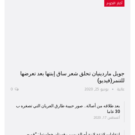
أخبار النجوم
جويل ماردينيان تحلق شعر ساق إبنتها بعد تعرضها
للتنمر(فيديو)
عالية
يونيو 25, 2020
0
بعد طلاقه من أصالة.. صور حبيبة طارق العريان التي تصغره ب
30 عاما
أغسطس 17, 2020
إنتقادات لاذعة لإبنة أصالة بسبب فستان خطوبتها : “قميص…