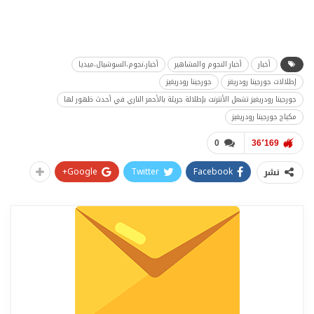
أخبار
أخبار النجوم والمشاهير
أخبار،نجوم،السوشيال،ميديا
إطلالات جورجينا رودريغز
جورجينا رودريغيز
جورجينا رودريغيز تشعل الأنترنت بإطلالة جريئة بالأحمر الناري في أحدث ظهور لها
مكياج جورجينا رودريغيز
0
36٬169
Google+
Twitter
Facebook
نشر