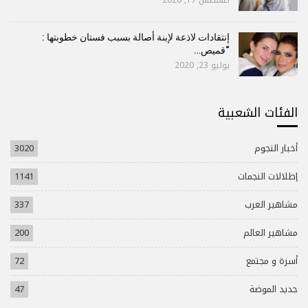
إنتقادات لاذعة لإبنة أصالة بسبب فستان خطوبتها :
“قميص…
يوليو 23, 2020
الفئات الشعبية
أخبار النجوم
3020
إطلالات النجمات
1141
مشاهير العرب
337
مشاهير العالم
200
أسرة و مجتمع
72
جديد الموضة
47