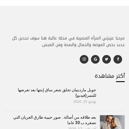
مرحبا عزيزتي المرأة العصرية في مجلة عالية هنا سوف تجدين كل
جديد يخص الموضة والجمال والصحة وفن العيش.
أكتر مشاهدة
جويل ماردينيان تحلق شعر ساق إبنتها بعد تعرضها
للتنمر(فيديو)
يونيو 25, 2020
بعد طلاقه من أصالة.. صور حبيبة طارق العريان التي
تصغره ب 30 عاما
أغسطس 17, 2020