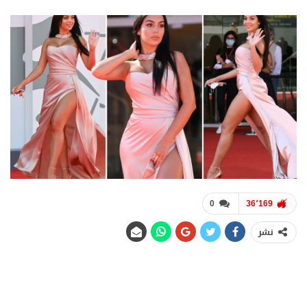
0
36٬169
نشر