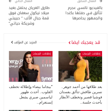
المقال السابق
المقال التالي
بالفيديو: نانسي عجرم
طارق العريان يحتفل بعيد
تتألق في حفلها بكندا
ميلاد نيكول سعفان فوق
والجمهور يحاصرها
قمة جبال الألب: ” حبيبتي
وشريكة حياتي”
قد يعجبك ايضا
المزيد عن المؤلف
إطلالات النجمات
إطلالات النجمات
بعد طلاقها من أحمد جوهر..
“بيجاما بيضاء وإطلالة تخطف
نسرين طافش تتألق بفستان
القلوب.. أحدث ظهور
فوشيا قصير وتخطف الأنظار
لياسمين صبري يشعل
بأحدث جلسة…
إنستغرام…