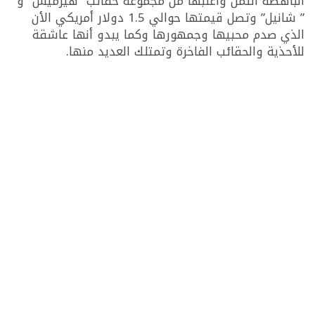
الباهظة الثمن وأغلبها من مجموعة حقائب “هيرميس” و
” شانيل” وتصل قيمتها حوالي 1.5 دولار أمريكي الأن
الذي صدم محبيها وجمهورها وكما يبدو أنها عاشقة
للأحذية والحقائب الفاخرة وتمتلك العديد منها.