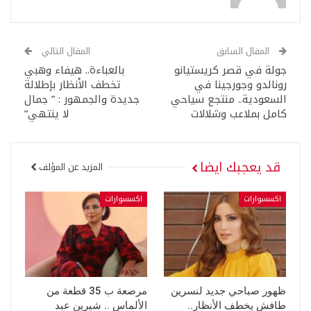
المقال السابق
المقال التالي
جولة في قصر كريستيانو
بالعباءة.. هيفاء وهبي
رونالدو وجورجينا في
تخطف الأنظار بإطلالة
السعودية.. منتجع سياحي
جديدة والجمهور : ” جمال
كامل بملاعب وشلالات
لا ينتهي”
قد يعجبك ايضا
المزيد عن المؤلف
اكسسوارات
اكسسوارات
ظهور صباحي جديد لنسرين
مرصعة ب 35 قطعة من
طافش يخطف الأنظار..
الألماس .. شيرين عبد