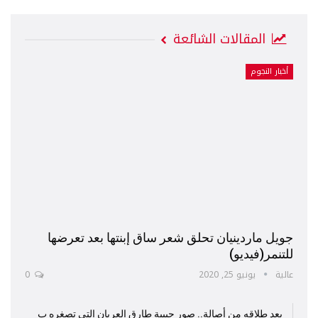
المقالات الشائعة
أخبار النجوم
جويل ماردينيان تحلق شعر ساق إبنتها بعد تعرضها
للتنمر(فيديو)
عالية
يونيو 25, 2020
0
بعد طلاقه من أصالة.. صور حبيبة طارق العريان التي تصغره ب