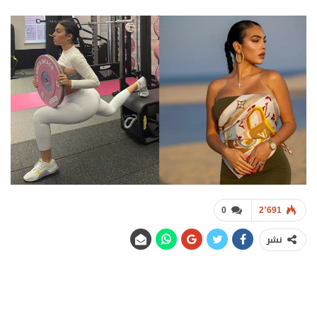
0
2٬691
نشر