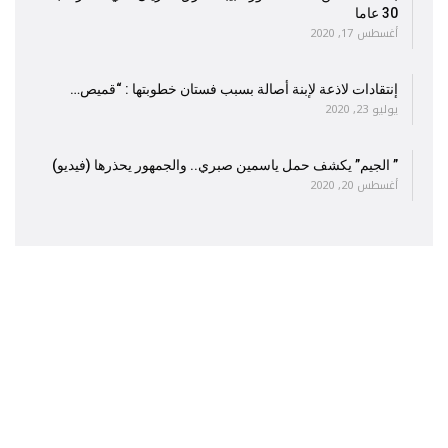
30 عاما
أغسطس 17, 2020
إنتقادات لاذعة لإبنة أصالة بسبب فستان خطوبتها : “قميص…
يوليو 23, 2020
” الجيم” يكشف حمل ياسمين صبري.. والجمهور يحذرها (فيديو)
أغسطس 20, 2020