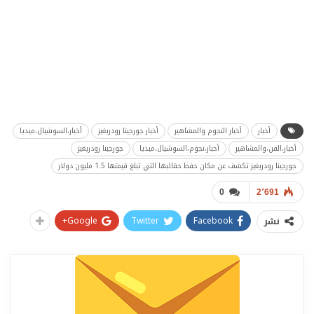
أخبار
أخبار النجوم والمشاهير
أخبار جورجينا رودريغيز
أخبار،السوشيال،ميديا
أخبار،الفن،والمشاهير
أخبار،نجوم،السوشيال،ميديا
جورجينا رودريغيز
جورجينا رودريغيز تكشف عن مكان حفظ حقائبها التي تبلغ قيمتها 1.5 مليون دولار
0
2٬691
Google+
Twitter
Facebook
نشر