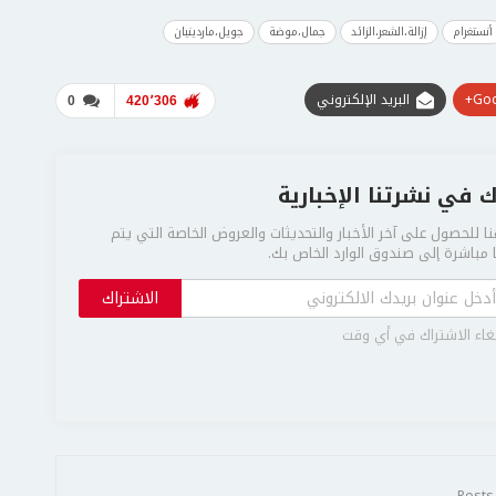
أنستغرام
إزالة،الشعر،الزائد
جمال،موضة
جويل،ماردينيان
Goo
البريد الإلكتروني
0
420٬306
 في نشرتنا الإخبارية
ا للحصول على آخر الأخبار والتحديثات والعروض الخاصة التي يتم
مباشرة إلى صندوق الوارد الخاص بك.
الاشتراك
غاء الاشتراك في أي وقت