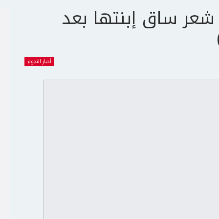
 شعر ساق إبنتها بعد
أخبار النجوم
ج
ت
ع