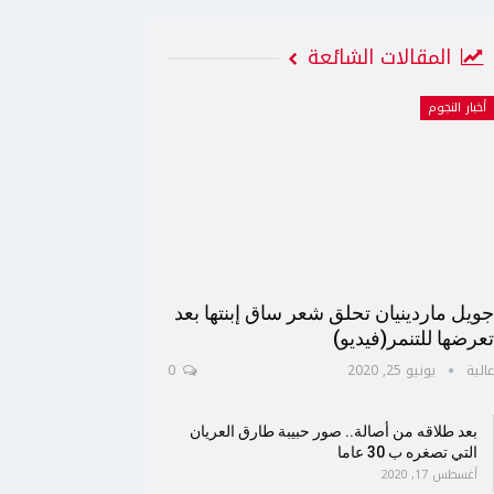
المقالات الشائعة
أخبار النجوم
ويل ماردينيان تحلق شعر ساق إبنتها بعد
عرضها للتنمر(فيديو)
الية
يونيو 25, 2020
0
بعد طلاقه من أصالة.. صور حبيبة طارق العريان
التي تصغره ب 30 عاما
أغسطس 17, 2020