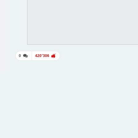
0
420٬306