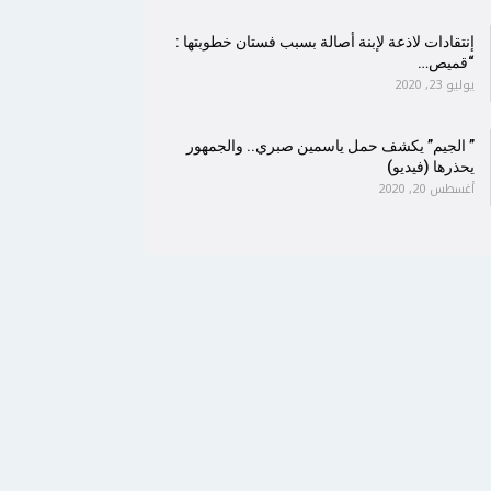
إنتقادات لاذعة لإبنة أصالة بسبب فستان خطوبتها :
“قميص…
يوليو 23, 2020
” الجيم” يكشف حمل ياسمين صبري.. والجمهور
يحذرها (فيديو)
أغسطس 20, 2020