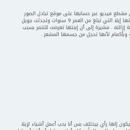
يان مقطع فيديو عبر حسابها على موقع تبادل الصور
والفيديوهات أنستغرام ظهرت فيه رفقة إبنتها إيلا التي تبلغ من العمر 9 سنوات وتجدثت جويل
إزالته . مشيرة إلى أن إبنتها تعرضت للتنمر بسبب
وبأكمام لأنها تحجل من جسمها المشعر .
كون إلها رأي بيختلف بس أنا بحب أعمل أشياء لإيلا