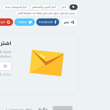
أخبار
أخبار النجوم والمشاهير
أخبار،السوشيال،ميديا
جويل،ماردينيان،تحلق،شعر،ساق،إبنتها،بعد،تعرضها،للتنمر
gle+
Twitter
Facebook
نشر
اشترك
اشترك هن
تسليمها 
يمكنك إل
عالية
1 Comments
4953 Posts