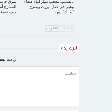
بالفيديو.. معجب ينهار أمام هيفاء
تمزق جامب
وهبي في حفل بيروت ويصرخ:
المسرح أما
“بحبك”.. ورد…
كيف تصرفت
السابق
التالي
اترك رد
لن يتم نشر 