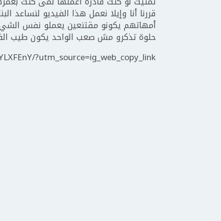
تمنيت لو كنت قادرة أعملها لمى كنت بعمرها 
قررنا أنا وإيلا نعمل هذا الفيديو لنساعد ال
أمهاتهم يكونو مقتنعين يعملو نفس الشي ب
حلوة تذكرو مش صعب الواحد يكون طيب الق
YLXFEnY/?utm_source=ig_web_copy_link