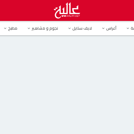
ن تحلق شعر ساق إبنتها بعد تعرضها للتنمر(فيديو)
ة
أعراس
لايف ستايل
نجوم و مشاهير
مطبخ