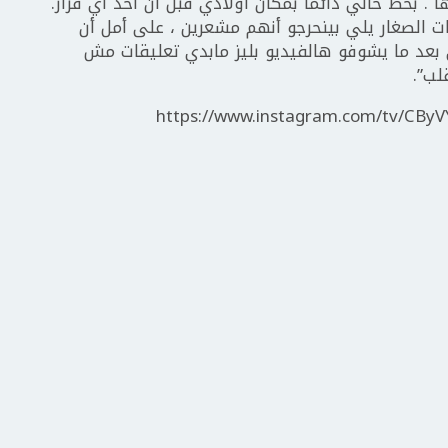
. بحط حالي دائماً بمكان أولادي قبل أن أخذ أي قرار.
بنات الصغار يلي بينحرجو أنهم مشعرين ، على أمل أن
عد ما يشوفو هالفيديو بليز مابدي تعليقات مش
لب”.
https://www.instagram.com/tv/CByV