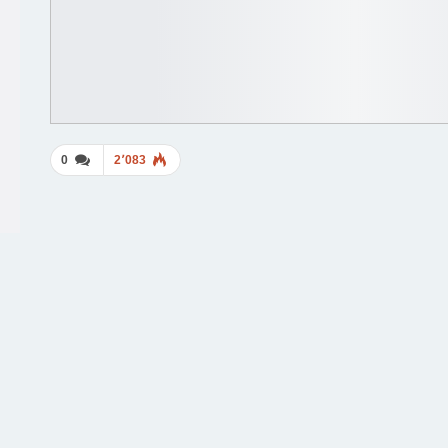
0
2٬083