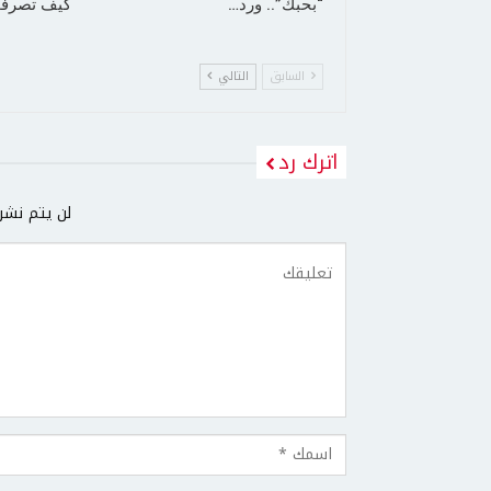
“بحبك”.. ورد…
كيف تصرفت
السابق
التالي
اترك رد
لن يتم نشر 