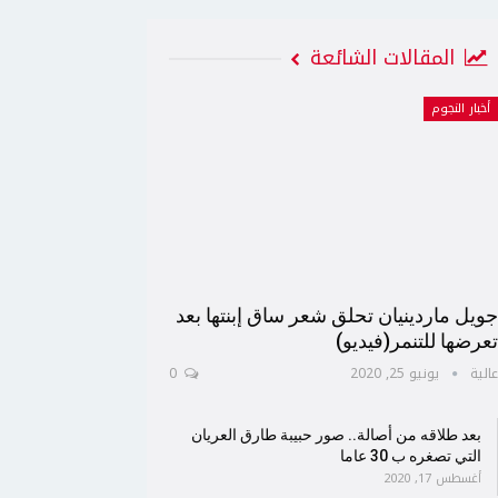
المقالات الشائعة
أخبار النجوم
ويل ماردينيان تحلق شعر ساق إبنتها بعد
عرضها للتنمر(فيديو)
الية
يونيو 25, 2020
0
بعد طلاقه من أصالة.. صور حبيبة طارق العريان
التي تصغره ب 30 عاما
أغسطس 17, 2020