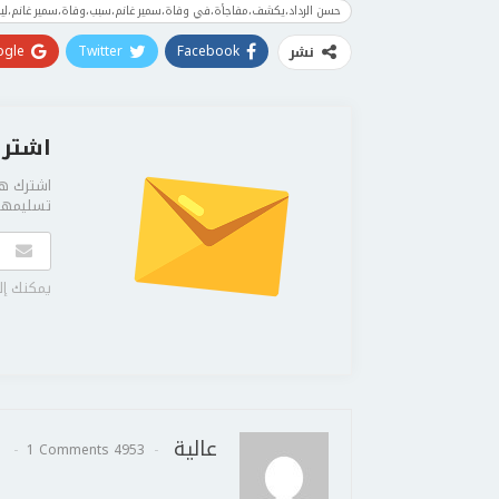
حسن الرداد،يكشف،مفاجأة،في وفاة،سمير غانم،سبب،وفاة،سمير غانم،لي
gle+
Twitter
Facebook
نشر
اشترك
اشترك هن
تسليمها 
يمكنك إل
عالية
1 Comments
4953 Posts