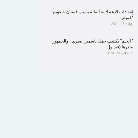
إنتقادات لاذعة لإبنة أصالة بسبب فستان خطوبتها :
“قميص…
يوليو 23, 2020
” الجيم” يكشف حمل ياسمين صبري.. والجمهور
يحذرها (فيديو)
أغسطس 20, 2020