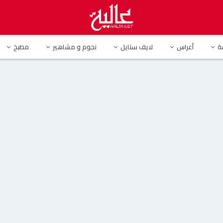
كشف مفاجأة في وفاة سمير غانم : “سبب وفاة سمير غانم ليس كورونا “
ة
أعراس
لايف ستايل
نجوم و مشاهير
مطبخ