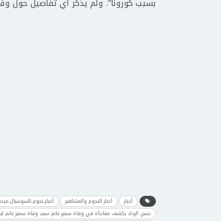
بسبب كورونا”. ولم يذكر أي تفاصيل حول وفاة
أخبار
أخبار النجوم والمشاهير
أخبار،نجوم،السوشيال،ميدي
حسن الرداد يكشف مفاجأة في وفاة سمير غانم سبب وفاة سمير غانم لي