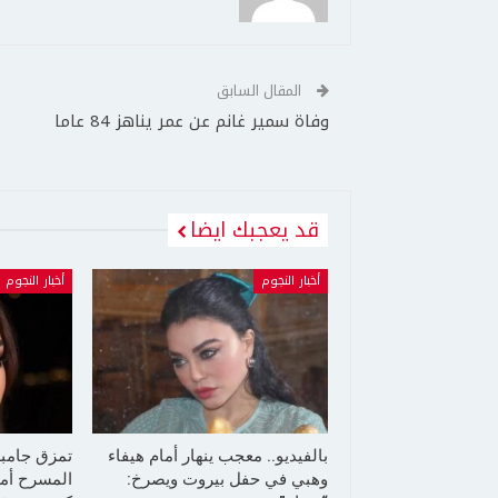
المقال السابق
وفاة سمير غانم عن عمر يناهز 84 عاما
قد يعجبك ايضا
أخبار النجوم
أخبار النجوم
بالفيديو.. معجب ينهار أمام هيفاء
تمزق جامب
وهبي في حفل بيروت ويصرخ:
المسرح أما