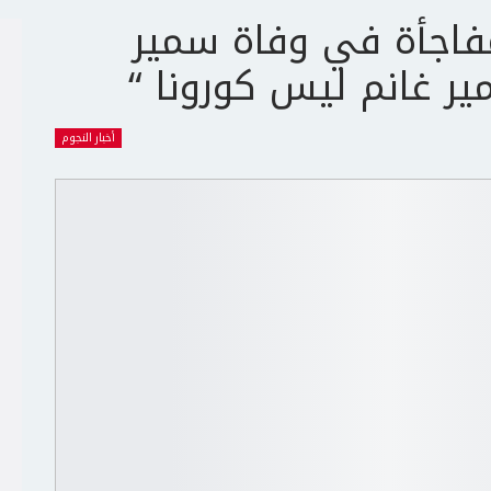
اجأة في وفاة سمير
ر غانم ليس كورونا “
أخبار النجوم
ج
ت
ع