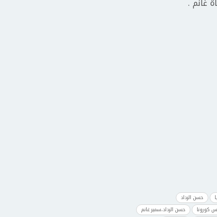
 غانم .
ا
حسن الرداد
س كورونا
حسن الرداد،سمير غانم