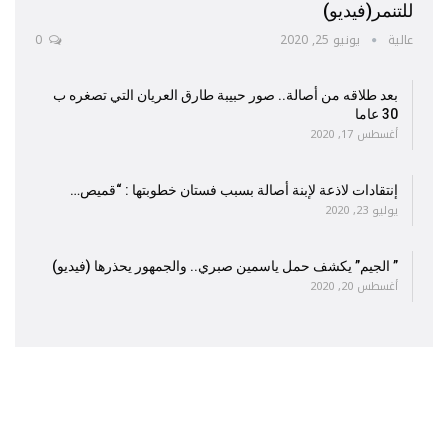
للتنمر(فيديو)
عالية
يونيو 25, 2020
0
بعد طلاقه من أصالة.. صور حبيبة طارق العريان التي تصغره ب
30 عاما
أغسطس 17, 2020
إنتقادات لاذعة لإبنة أصالة بسبب فستان خطوبتها : “قميص…
يوليو 23, 2020
” الجيم” يكشف حمل ياسمين صبري.. والجمهور يحذرها (فيديو)
أغسطس 20, 2020