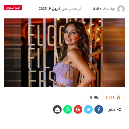
أخبار النجوم
أخر تعديل في
أبريل 9, 2023
بواسطة
عالية
0
1٬071
نشر