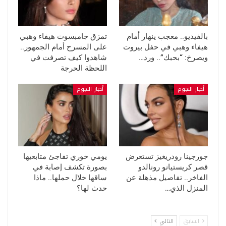
بالفيديو.. معجب ينهار أمام
تمزق جامبسوت هيفاء وهبي
هيفاء وهبي في حفل بيروت
على المسرح أمام الجمهور..
ويصرخ: “بحبك”.. ورد…
شاهدوا كيف تصرفت في
اللحظة الحرجة
أخبار النجوم
أخبار النجوم
جورجينا رودريغيز تستعرض
يومي خوري تفاجئ متابعيها
قصر كريستيانو رونالدو
بصورة تكشف إصابة في
الفاخر.. تفاصيل مذهلة عن
ساقها خلال حملها.. ماذا
المنزل الذي…
حدث لها؟
السابق
التالي