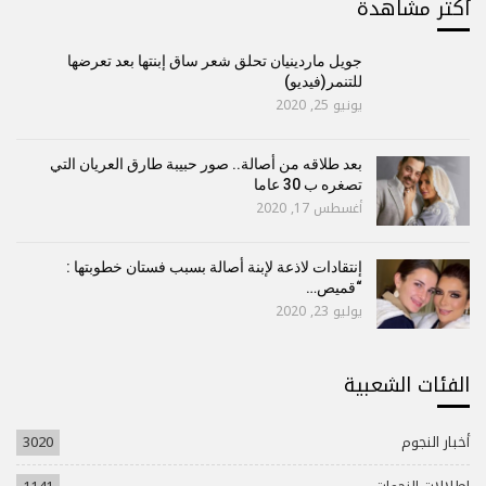
أكتر مشاهدة
جويل ماردينيان تحلق شعر ساق إبنتها بعد تعرضها
للتنمر(فيديو)
يونيو 25, 2020
بعد طلاقه من أصالة.. صور حبيبة طارق العريان التي
تصغره ب 30 عاما
أغسطس 17, 2020
إنتقادات لاذعة لإبنة أصالة بسبب فستان خطوبتها :
“قميص…
يوليو 23, 2020
الفئات الشعبية
أخبار النجوم
3020