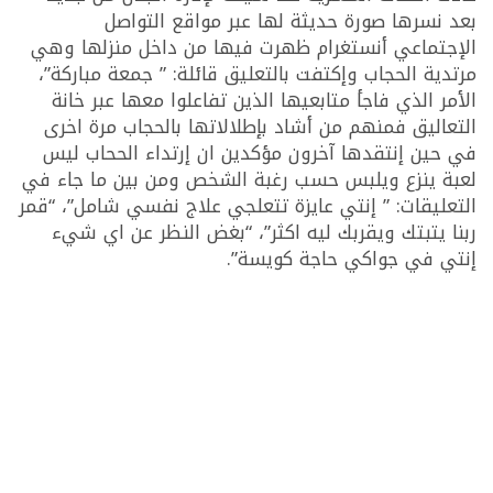
بعد نسرها صورة حديثة لها عبر مواقع التواصل
الإجتماعي أنستغرام ظهرت فيها من داخل منزلها وهي
مرتدية الحجاب وإكتفت بالتعليق قائلة: ” جمعة مباركة”،
الأمر الذي فاجأ متابعيها الذين تفاعلوا معها عبر خانة
التعاليق فمنهم من أشاد بإطلالاتها بالحجاب مرة اخرى
في حين إنتقدها آخرون مؤكدين ان إرتداء الححاب ليس
لعبة ينزع ويلبس حسب رغبة الشخص ومن بين ما جاء في
التعليقات: ” إنتي عايزة تتعلجي علاج نفسي شامل”، “قمر
ربنا يتبتك ويقربك ليه اكثر”، “بغض النظر عن اي شيء
إنتي في جواكي حاجة كويسة”.