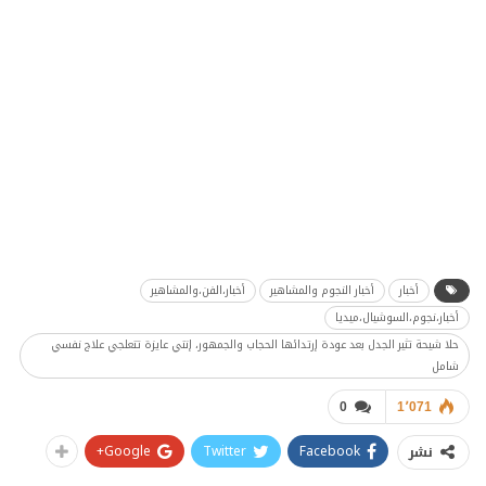
أخبار
أخبار النجوم والمشاهير
أخبار،الفن،والمشاهير
أخبار،نجوم،السوشيال،ميديا
حلا شيحة تثير الجدل بعد عودة إرتدائها الحجاب والجمهور، إنتي عايزة تتعلجي علاج نفسي
شامل
0
1٬071
Google+
Twitter
Facebook
نشر