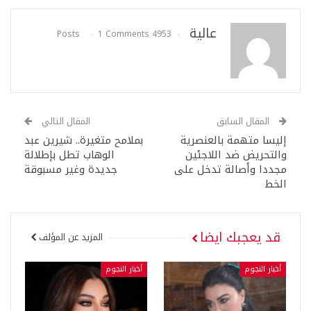
عالية
1 Comments
4953 Posts
المقال السابق
المقال التالي
إليسا متهمة بالعنصرية
بملامح متغيرة.. شيرين عبد
والتحريض ضد اللاجئين
الوهاب تطل بإطلالة
مجددا وأصالة تدخل على
جديدة وغير مسبوقة
الخط
قد يعجبك ايضا
المزيد عن المؤلف
أخبار النجوم
أخبار النجوم