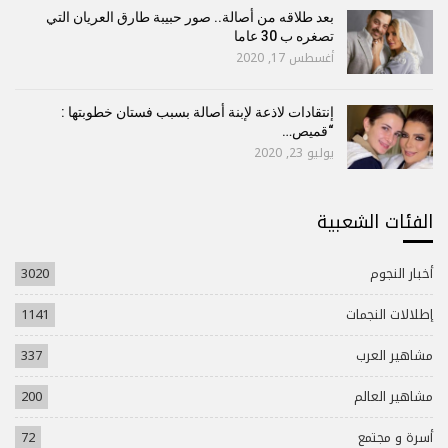
بعد طلاقه من أصالة.. صور حبيبة طارق العريان التي
تصغره ب 30 عاما
أغسطس 17, 2020
إنتقادات لاذعة لإبنة أصالة بسبب فستان خطوبتها :
“قميص…
يوليو 23, 2020
الفئات الشعبية
أخبار النجوم
3020
إطلالات النجمات
1141
مشاهير العرب
337
مشاهير العالم
200
أسرة و مجتمع
72