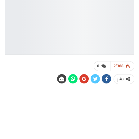
0
2٬368
نشر