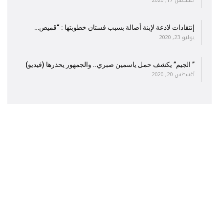
أغسطس 17, 2020
إنتقادات لاذعة لإبنة أصالة بسبب فستان خطوبتها : “قميص…
يوليو 23, 2020
” الجيم” يكشف حمل ياسمين صبري.. والجمهور يحذرها (فيديو)
أغسطس 20, 2020