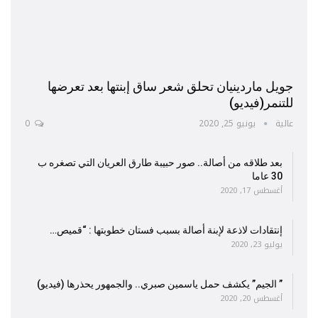
جويل ماردينيان تحلق شعر ساق إبنتها بعد تعرضها
للتنمر(فيديو)
عالية
يونيو 25, 2020
0
بعد طلاقه من أصالة.. صور حبيبة طارق العريان التي تصغره ب
30 عاما
أغسطس 17, 2020
إنتقادات لاذعة لإبنة أصالة بسبب فستان خطوبتها : “قميص…
يوليو 23, 2020
” الجيم” يكشف حمل ياسمين صبري.. والجمهور يحذرها (فيديو)
أغسطس 20, 2020