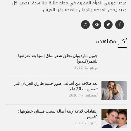
مرحبا عزيزتي المرأة العصرية في مجلة عالية هنا سوف تجدين كل
جديد يخص الموضة والجمال والصحة وفن العيش.
أكتر مشاهدة
جويل ماردينيان تحلق شعر ساق إبنتها بعد تعرضها
للتنمر(فيديو)
يونيو 25, 2020
بعد طلاقه من أصالة.. صور حبيبة طارق العريان التي
تصغره ب 30 عاما
أغسطس 17, 2020
إنتقادات لاذعة لإبنة أصالة بسبب فستان خطوبتها :
“قميص…
يوليو 23, 2020