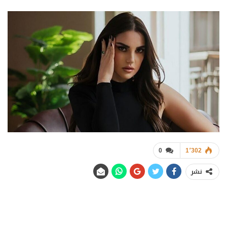
0
1٬302
نشر