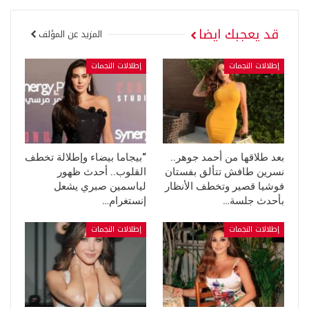
قد يعجبك ايضا
المزيد عن المؤلف
إطلالات النجمات
إطلالات النجمات
بعد طلاقها من أحمد جوهر..
“بيجاما بيضاء وإطلالة تخطف
نسرين طافش تتألق بفستان
القلوب.. أحدث ظهور
فوشيا قصير وتخطف الأنظار
لياسمين صبري يشعل
بأحدث جلسة…
إنستغرام…
إطلالات النجمات
إطلالات النجمات