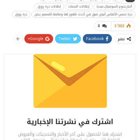
أخبار،نجوم،السوشيال،ميديا
إطلالات النجمات
إطلالات درة زروق
درة تحبس الأنفاس أبيض ضيق في أحدث ظهور لها ومتابعة،التصميم يجنن
درة زروق
0
1٬302
Google+
Twitter
Facebook
نشر
اشترك في نشرتنا الإخبارية
اشترك هنا للحصول على آخر الأخبار والتحديثات والعروض