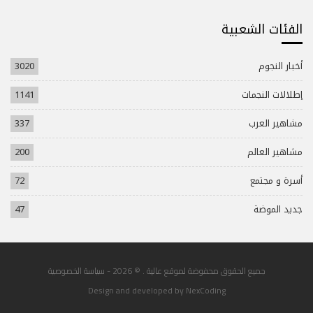
الفئات الشعبية
أخبار النجوم
3020
إطلالات النجمات
1141
مشاهير العرب
337
مشاهير العالم
200
أسرة و مجتمع
72
جديد الموضة
47
جميع الحقوق محفوضة لموقع عالية . © 2026 -
سياسة الخصوصية
Design and developed by
NexCoding