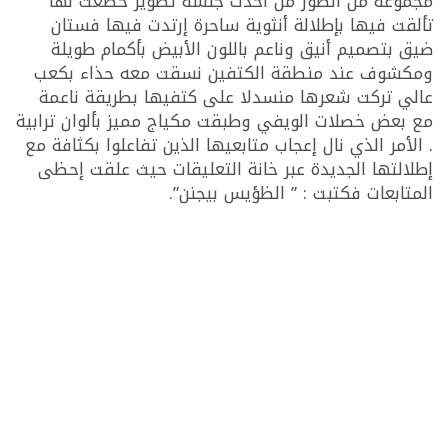
مجموعة من الصور من أحدث جلسة تصوير خضعت لها
تألقت فيها بإطلالة أنثوية ساحرة إرتدت فيها فستان
ضيق بتصميم أنيق وناعم باللون الأبيض بأكمام طويلة
ومكشوف عند منطقة الكتفين نسقت معه حذاء بكعب
عالي تركت شعرها منسدلا على كتفيها بطريقة ناعمة
مع بعض خصلات الويفي وطبقت مكياج مميز بألوان ترابية
. الأمر الذي نال إعجاب متابعيها الذين تفاعلوا بكثافة مع
إطلالتها الجديدة عبر خانة التعليقات حيث علقت إحظى
المتابعات فكتبت : ” الظؤيس بيجنن”.