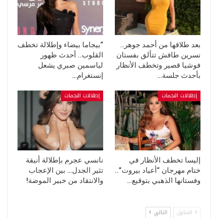
بعد طلاقها من أحمد جوهر..
“بيجاما بيضاء وإطلالة تخطف
نسرين طافش تتألق بفستان
القلوب.. أحدث ظهور
فوشيا قصير وتخطف الأنظار
لياسمين صبري يشعل
بأحدث جلسة…
إنستغرام…
إطلالات النجمات
إطلالات النجمات
إليسا تخطف الأنظار في
نانسي عجرم بإطلالة أنيقة
ختام مهرجان “أعياد بيروت”..
تثير الجدل… بين الإعجاب
وفستانها الذهبي بتوقيع…
والانتقاد من خبير الموضة!
السابق
التالي