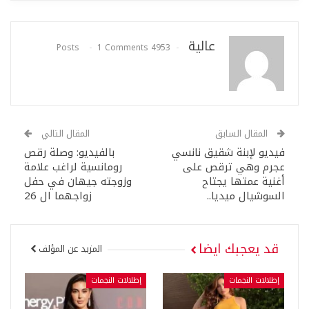
عالية
1 Comments
4953 Posts
المقال السابق
المقال التالي
فيديو لإبنة شقيق نانسي
بالفيديو: وصلة رقص
عجرم وهي ترقص على
رومانسية لراغب علامة
أغنية عمتها يجتاح
وزوجته جيهان في حفل
السوشيال ميديا..
زواجهما ال 26
قد يعجبك ايضا
المزيد عن المؤلف
إطلالات النجمات
إطلالات النجمات