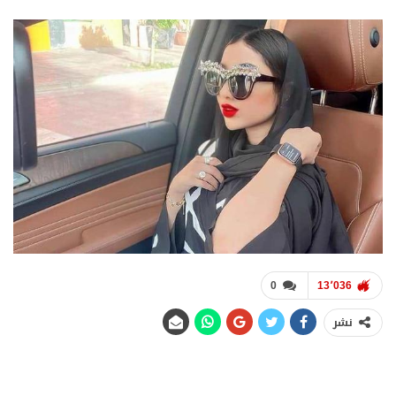
0
13٬036
نشر