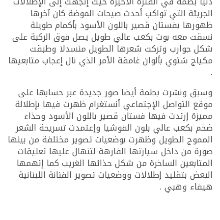
دنيا بطمة في الفترة الأخيرة حيث إتجهت إلى الإطلالات
الجريئة التي تواكب أحدث صيحات الموضة كان آخرها
ظهورها بفستان قصير باللون الأسود بأكمام طويلة
نسقت معه بوت بكعب عالي طويل يصل فوق الركبة على
شكل جوارب وتركت شعرها الطويل منسدلا وطبقت
مكياج شتوي بألوان غامقة الأمر الذي نال إعجاب متابعيها
.
وسبق ونشرت بطمة أيضا صور جديدة عبر حسابها على
موقع التواصل الإجتماعي أنستغرام ظهرت فيها بإطلالة
مميزة إرتدت فيها فستان قصير باللون الأسود وحذاء
ضخم بكعب عالي بلون الفوشيا وإعتمدت تسريحة الشعر
المموج الطويل وظهرت بوضعيات تصوير مختلفة من بينها
صورة من داخل سيارتها الفارهة لتنهال عليها تعليقات
المتابعين الساخرة من شكل حذائها الغريب كما إتهمها
البعض بتقليد إطلالات ووضعيات تصوير الفنانة اللبنانية
هيفاء وهبي .