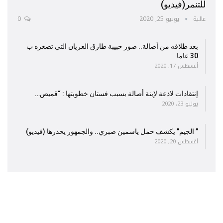
للتنمر(فيديو)
عالية
يونيو 25, 2020
0
بعد طلاقه من أصالة.. صور حبيبة طارق العريان التي تصغره ب
30 عاما
أغسطس 17, 2020
إنتقادات لاذعة لإبنة أصالة بسبب فستان خطوبتها : “قميص…
يوليو 23, 2020
” الجيم” يكشف حمل ياسمين صبري.. والجمهور يحذرها (فيديو)
أغسطس 20, 2020