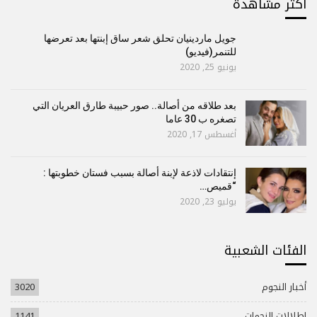
أكتر مشاهدة
جويل ماردينيان تحلق شعر ساق إبنتها بعد تعرضها
للتنمر(فيديو)
يونيو 25, 2020
بعد طلاقه من أصالة.. صور حبيبة طارق العريان التي
تصغره ب 30 عاما
أغسطس 17, 2020
إنتقادات لاذعة لإبنة أصالة بسبب فستان خطوبتها :
“قميص…
يوليو 23, 2020
الفئات الشعبية
أخبار النجوم
3020
إطلالات النجمات
1141