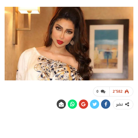
0
2٬582
نشر