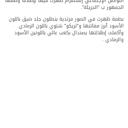
التواصل الإجتماعي إنستغرام ظهرت فيها بإطلالة وصفها
الجمهور ب “الجريئة”.
بطمة ظهرت في الصور مرتدية بنطلون جلد ضيق باللون
الأسود أبرز مفاتنها و”تريكو” شتوي باللون الرمادي
وأكملت إطلالتها بصندال بكعب عالي باللونين الأسود
والرمادي .