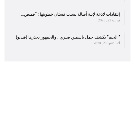
إنتقادات لاذعة لإبنة أصالة بسبب فستان خطوبتها : “قميص…
يوليو 23, 2020
” الجيم” يكشف حمل ياسمين صبري.. والجمهور يحذرها (فيديو)
أغسطس 20, 2020