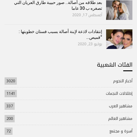
بعد طلاقه من أصالة.. صور حبيبة طارق العريان التي
تصغره ب 30 عاما
أغسطس 17, 2020
إنتقادات لاذعة لإبنة أصالة بسبب فستان خطوبتها :
“قميص…
يوليو 23, 2020
الفئات الشعبية
أخبار النجوم
3020
إطلالات النجمات
1141
مشاهير العرب
337
مشاهير العالم
200
أسرة و مجتمع
72