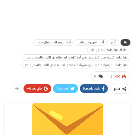
أخبار
أخبار،الفن،والمشاهير
أخبار،نجوم،السوشيال،ميديا
إطلالة دنيا بطمة ببنطلون جلد
دنيا بطمة تتشبه بكيم كاردشيان في أحدثظهور لها وتتعرض للتنمر والسخرية صور
دنيا،بطمة،تتشبه،بكيم،كاردشيان،في،أحدث،ظهور،لها،وتتعرض،للتنمر،والسخرية،صور
0
2٬582
Google+
Twitter
Facebook
نشر