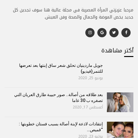
مرحبا عزيزتي المرأة العصرية في مجلة عالية هنا سوف تجدين كل
جديد يخص الموضة والجمال والصحة وفن العيش.
أكتر مشاهدة
جويل ماردينيان تحلق شعر ساق إبنتها بعد تعرضها
للتنمر(فيديو)
يونيو 25, 2020
بعد طلاقه من أصالة.. صور حبيبة طارق العريان التي
تصغره ب 30 عاما
أغسطس 17, 2020
إنتقادات لاذعة لإبنة أصالة بسبب فستان خطوبتها :
“قميص…
يوليو 23, 2020