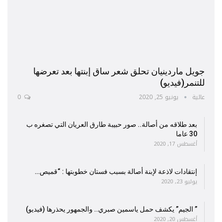
جويل ماردينيان تحلق شعر ساق إبنتها بعد تعرضها
للتنمر(فيديو)
عالية
يونيو 25, 2020
0
بعد طلاقه من أصالة.. صور حبيبة طارق العريان التي تصغره ب
30 عاما
أغسطس 17, 2020
إنتقادات لاذعة لإبنة أصالة بسبب فستان خطوبتها : “قميص…
يوليو 23, 2020
” الجيم” يكشف حمل ياسمين صبري.. والجمهور يحذرها (فيديو)
أغسطس 20, 2020