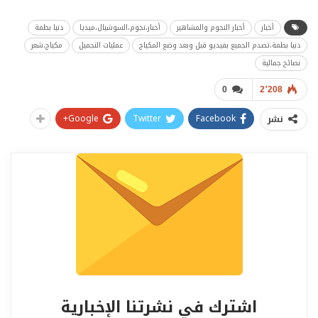
أخبار
أخبار النجوم والمشاهير
أخبار،نجوم،السوشيال،ميديا
دنيا بطمة
دنيا بطمة،تصدم الجميع بفيديو قبل وبعد وضع المكياج
عمليات التجميل
مكياج،شعر
نصائح جمالية
0
2٬208
Google+
Twitter
Facebook
نشر
اشترك في نشرتنا الإخبارية