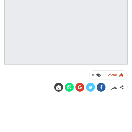
0
2٬208
نشر