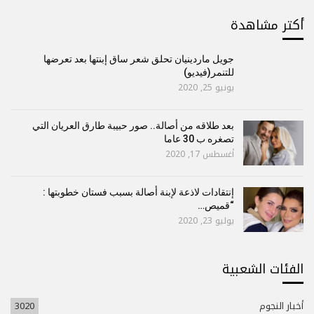
أكتر مشاهدة
جويل ماردينيان تحلق شعر ساق إبنتها بعد تعرضها
للتنمر(فيديو)
يونيو 25, 2020
بعد طلاقه من أصالة.. صور حبيبة طارق العريان التي
تصغره ب 30 عاما
أغسطس 17, 2020
إنتقادات لاذعة لإبنة أصالة بسبب فستان خطوبتها :
“قميص…
يوليو 23, 2020
الفئات الشعبية
أخبار النجوم
3020