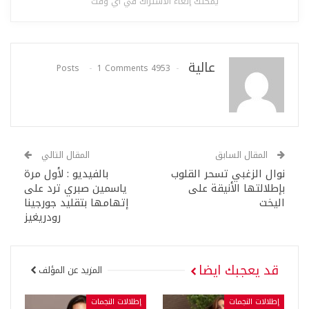
يمكنك إلغاء الاشتراك في أي وقت
عالية
1 Comments
4953 Posts
المقال السابق
المقال التالي
نوال الزغبي تسحر القلوب
بالفيديو : لأول مرة
بإطلالتها الأنيقة على
ياسمين صبري ترد على
اليخت
إتهامها بتقليد جورجينا
رودريغيز
قد يعجبك ايضا
المزيد عن المؤلف
إطلالات النجمات
إطلالات النجمات