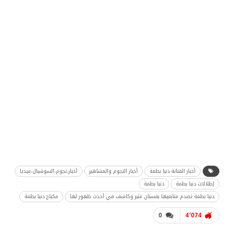
أخبار الفنانة دنيا بطمة
أخبار النجوم والمشاهير
أخبار،نجوم،السوشيال،ميديا
إطلالات دنيا بطمة
دنيا بطمة
دنيا بطمة تصدم متابعيها بفستان مثير وكاشف في أحدث ظهور لها
مكياج دنيا بطمة
0
4٬074