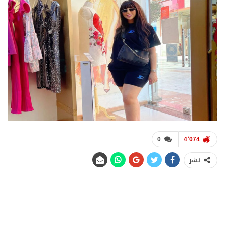
0
4٬074
نشر