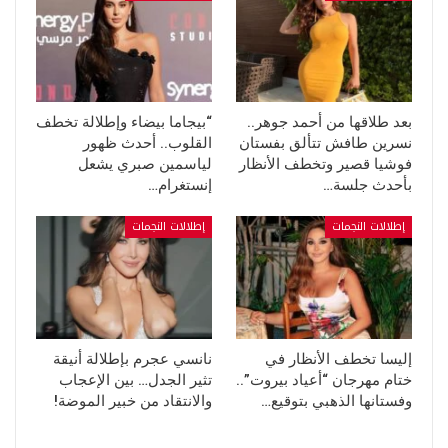
بعد طلاقها من أحمد جوهر..
“بيجاما بيضاء وإطلالة تخطف
نسرين طافش تتألق بفستان
القلوب.. أحدث ظهور
فوشيا قصير وتخطف الأنظار
لياسمين صبري يشعل
بأحدث جلسة…
إنستغرام…
إطلالات النجمات
إطلالات النجمات
إليسا تخطف الأنظار في
نانسي عجرم بإطلالة أنيقة
ختام مهرجان “أعياد بيروت”..
تثير الجدل… بين الإعجاب
وفستانها الذهبي بتوقيع…
والانتقاد من خبير الموضة!