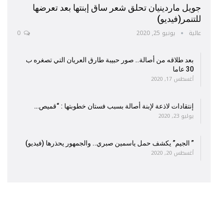
جويل ماردينيان تحلق شعر ساق إبنتها بعد تعرضها
للتنمر(فيديو)
عالية
يونيو 25, 2020
0
بعد طلاقه من أصالة.. صور حبيبة طارق العريان التي تصغره ب
30 عاما
أغسطس 17, 2020
إنتقادات لاذعة لإبنة أصالة بسبب فستان خطوبتها : “قميص…
يوليو 23, 2020
” الجيم” يكشف حمل ياسمين صبري.. والجمهور يحذرها (فيديو)
أغسطس 20, 2020