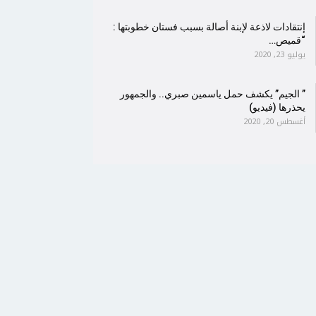
إنتقادات لاذعة لإبنة أصالة بسبب فستان خطوبتها :
“قميص…
يوليو 23, 2020
” الجيم” يكشف حمل ياسمين صبري.. والجمهور
يحذرها (فيديو)
أغسطس 20, 2020