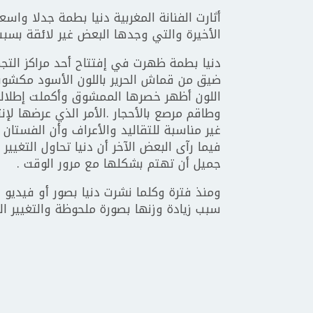
أثارت الفنانة المغربية دنيا بطمة جدلا واس
الأخيرة والتي وجدها البعض غير لائقة بسبب 
دنيا بطمة ظهرت في إفتتاح أحد مراكز التجم
ضيق من قماش الحرير باللون الأسود مكشوف
اللون أظهر خصرها الممشوق وأكملت إطلالتها
وطاقم مرصع بالأحجار .الأمر الذي عرضها لإن
غير مناسبة للتقاليد والأعراف وأن الفستان
فيما رآى البعض الآخر أن دنيا تحاول التغي
جميل أن تهتم بشكلها مع مرور الوقت .
ومنذ فترة وكلما نشرت دنيا بصور أو فيديو 
سبب زيادة وزنها بصورة ملحوظة والتغيير ا