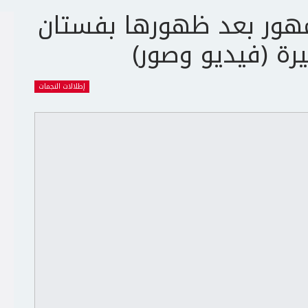
مهور بعد ظهورها بفستان
ة (فيديو وصور)
إطلالات النجمات
ج
ت
ع