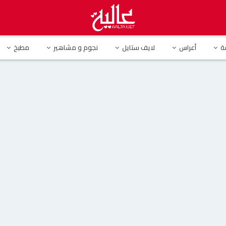
لجمهور بعد ظهورها بفستان مكشوف وملامح متغيرة (فيديو وصور)
ة
أعراس
لايف ستايل
نجوم و مشاهير
مطبخ