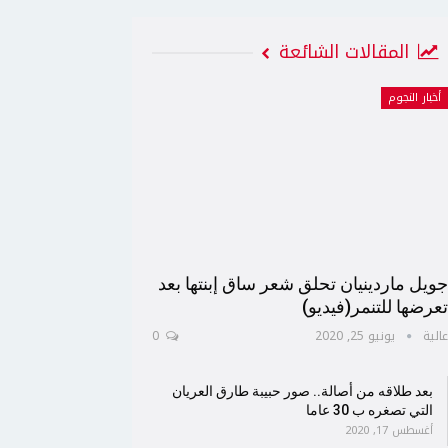
المقالات الشائعة
أخبار النجوم
ويل ماردينيان تحلق شعر ساق إبنتها بعد
عرضها للتنمر(فيديو)
الية
يونيو 25, 2020
0
بعد طلاقه من أصالة.. صور حبيبة طارق العريان
التي تصغره ب 30 عاما
أغسطس 17, 2020