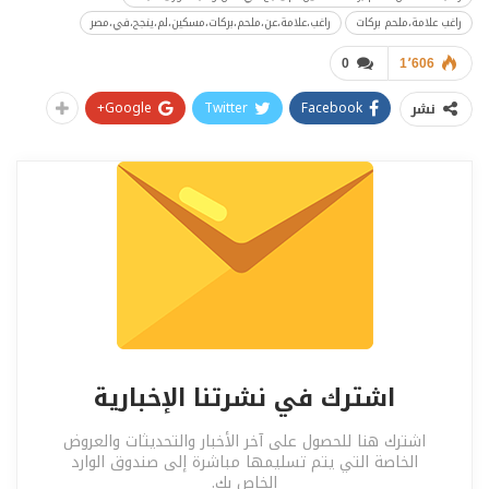
راغب علامة،ملحم بركات
راغب،علامة،عن،ملحم،بركات،مسكين،لم،ينجح،في،مصر
0
1٬606
Google+
Twitter
Facebook
نشر
اشترك في نشرتنا الإخبارية
اشترك هنا للحصول على آخر الأخبار والتحديثات والعروض
الخاصة التي يتم تسليمها مباشرة إلى صندوق الوارد
الخاص بك.