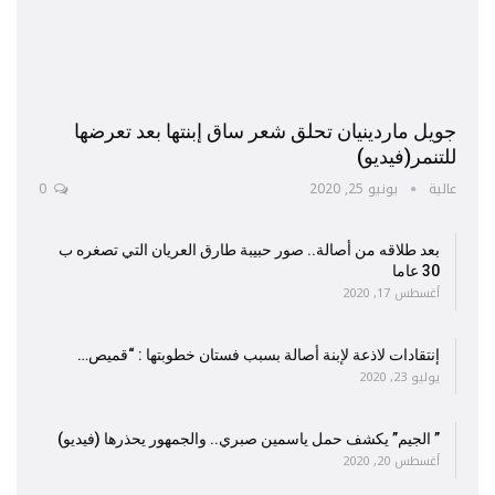
جويل ماردينيان تحلق شعر ساق إبنتها بعد تعرضها
للتنمر(فيديو)
عالية
يونيو 25, 2020
0
بعد طلاقه من أصالة.. صور حبيبة طارق العريان التي تصغره ب
30 عاما
أغسطس 17, 2020
إنتقادات لاذعة لإبنة أصالة بسبب فستان خطوبتها : “قميص…
يوليو 23, 2020
” الجيم” يكشف حمل ياسمين صبري.. والجمهور يحذرها (فيديو)
أغسطس 20, 2020