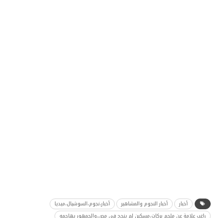
أخبار
أخبار النجوم والمشاهير
أخبار،نجوم،السوشيال،ميديا
راغب علامة عن ملحم بركات،مسكين لم ينجح في مص،والجمهور يهاجمه