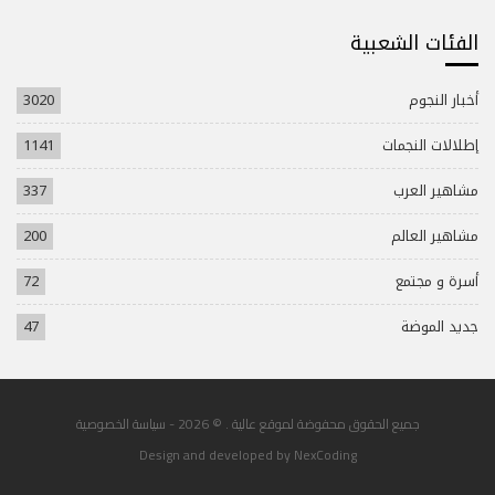
الفئات الشعبية
أخبار النجوم
3020
إطلالات النجمات
1141
مشاهير العرب
337
مشاهير العالم
200
أسرة و مجتمع
72
جديد الموضة
47
جميع الحقوق محفوضة لموقع عالية . © 2026 -
سياسة الخصوصية
Design and developed by
NexCoding