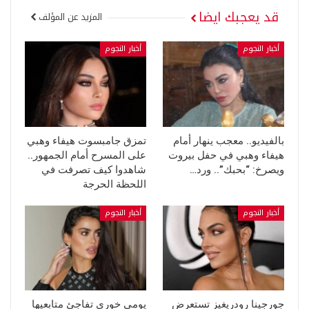
قد يعجبك ايضا
المزيد عن المؤلف
أخبار النجوم
أخبار النجوم
بالفيديو.. معجب ينهار أمام
تمزق جامبسوت هيفاء وهبي
هيفاء وهبي في حفل بيروت
على المسرح أمام الجمهور..
ويصرخ: “بحبك”.. ورد…
شاهدوا كيف تصرفت في
اللحظة الحرجة
أخبار النجوم
أخبار النجوم
جورجينا رودريغيز تستعرض
يومي خوري تفاجئ متابعيها