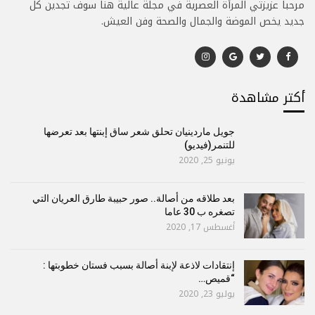
مرحبا عزيزتي المرأة العصرية في مجلة عالية هنا سوف تجدين كل
جديد يخص الموضة والجمال والصحة وفن العيش.
أكتر مشاهدة
جويل ماردينيان تحلق شعر ساق إبنتها بعد تعرضها
للتنمر(فيديو)
يونيو 25, 2020
بعد طلاقه من أصالة.. صور حبيبة طارق العريان التي
تصغره ب 30 عاما
أغسطس 17, 2020
إنتقادات لاذعة لإبنة أصالة بسبب فستان خطوبتها :
“قميص…
يوليو 23, 2020