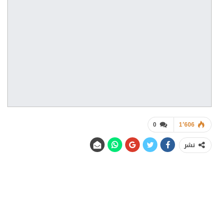
0
1٬606
نشر