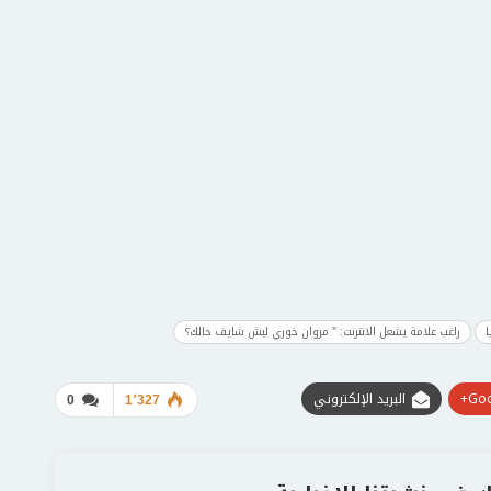
ا
راغب علامة يشعل الانترنت: " مروان خوري ليش شايف حالك؟
Goo
البريد الإلكتروني
0
1٬327