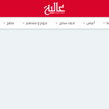
عل الأنترنت: ” مروان خوري ليش شايف حالك؟”
ة
أعراس
لايف ستايل
نجوم و مشاهير
مطبخ