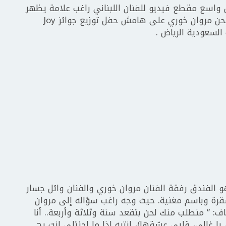
 واسع مقطع فيديو للفنان اللبناني راغب علامة يظهر
فيه وهو يمازح زميله ومواطنه الفنان والملحن مروان خوري على هامش حفل توزيع جوائز Joy
الفندق رفقة الفنان مروان خوري والفنان وائل جسار
 شقرة وباسم مغنية. حيث وجه راغب سؤاله إلى مروان
ف: ” منطلب منك لحن بتقعد سنة وثلاثة وأربعة.. أنا
ا غالي، قلبي عشقها)، إنتبه إذا ما لحنتلي إنت رح