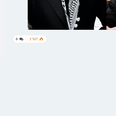
0
1٬327