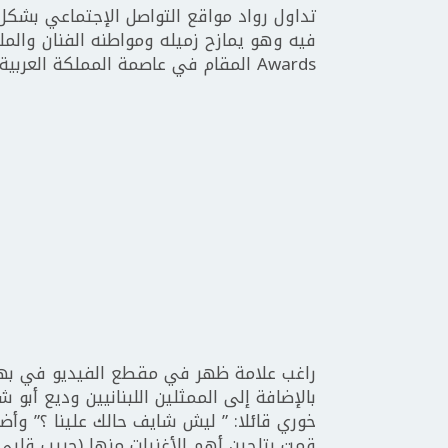
تداول رواد مواقع التواصل الإجتماعي بشكل
Awards المقام في عاصمة المملكة العربية السعودية الرياض .
راغب علامة ظهر في مقطع الفيديو في بهو 
بالإضافة إلى الممثلين اللبنانيين وديع أبو
خوري قائلا: ” ليش شايف حالك علينا ؟” وأضا
قمت بتلحين أهم الأغنيات منها (حبيب قلبي ي