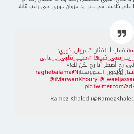
ا على كلامه، في حين رد مروان خوري على راغب قاىلا
مة
مُمازحاً الفنّان
#مروان_خوري
:
_ريت_فيي_خبيها
#حبيب_قلبي_يا_غالي
 لي، رح أضطر أنا رح لحّن لك!»
سار
يُؤيّدون السوبرستار!
@raghebalama
@iMarwanKhoury
@_waeljassa
pic.twitter.com/z