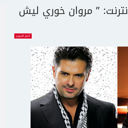
ترنت: ” مروان خوري ليش
أخبار النجوم
ج
ت
ع