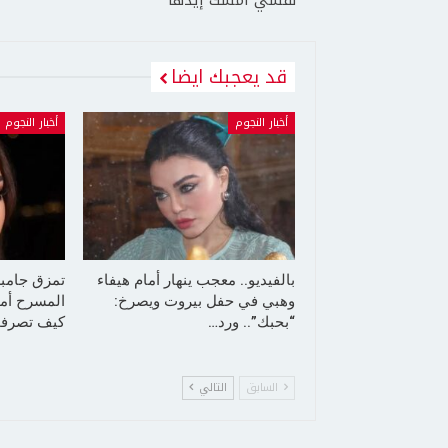
قد يعجبك ايضا
أخبار النجوم
أخبار النجوم
بالفيديو.. معجب ينهار أمام هيفاء
تمزق جامب
وهبي في حفل بيروت ويصرخ:
المسرح أما
“بحبك”.. ورد…
كيف تصرفت
السابق
التالي