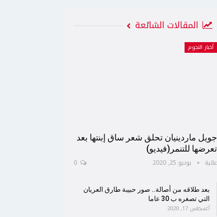
المقالات الشائعة
أخبار النجوم
ويل ماردينيان تحلق شعر ساق إبنتها بعد
عرضها للتنمر(فيديو)
الية
يونيو 25, 2020
0
بعد طلاقه من أصالة.. صور حبيبة طارق العريان
التي تصغره ب 30 عاما
أغسطس 17, 2020