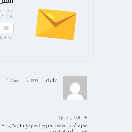
اشترك
اشترك هن
تسليمها 
يمكنك إل
عالية
1 Comments
4953 Posts
المقال السابق
عمرو أديب: صوفيا فيرجارا صاروخ باليستي.. كا
نفسي أمسك إيدها