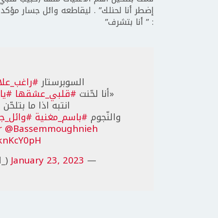
إضطر أنا لحنلك” . ليقاطعه وائل جسار مؤكد
: ” أنا بتشرف”
السوبرستار
#راغب_علا
«أنا لحّنت
#قلبي_عشقها
#يا
انتبه اذا ما بتلحّن
والنّجوم
#باسم_مغنية
#وائل_ج
r
@Bassemmoughnieh
dknKcY0pH
January 23, 2023
— Ramez Khaled (@RamezKhaled_)