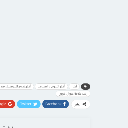
أخبار
أخبار النجوم والمشاهير
أخبار،نجوم،السوشيال،ميدي
راغب علامة،مروان خوري
gle+
Twitter
Facebook
نشر