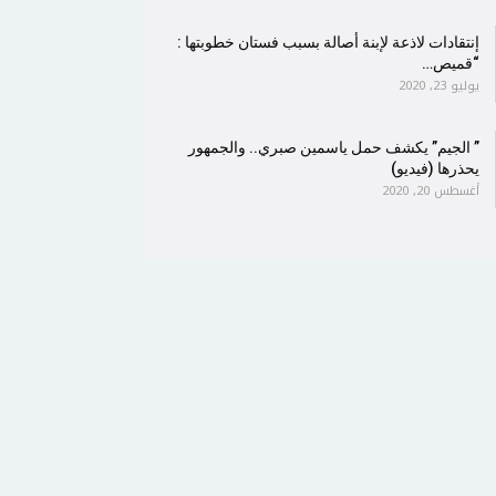
إنتقادات لاذعة لإبنة أصالة بسبب فستان خطوبتها :
“قميص…
يوليو 23, 2020
” الجيم” يكشف حمل ياسمين صبري.. والجمهور
يحذرها (فيديو)
أغسطس 20, 2020