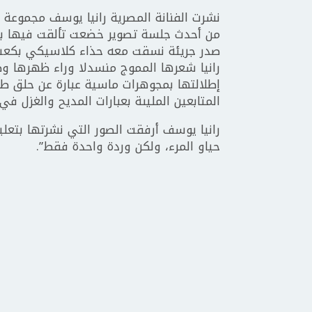
نشرت الفنانة المصرية رانيا يوسف مجموعة 
من أحدث جلسة تصوير خضعت تألقت فيها بفس
صدر جريئة نسقت معه حذاء كلاسيكي بكعب عا
رانيا شعرها المموج منسدلا وراء ظهرها وط
إطلالتها بمجوهرات ماسية عبارة عن حلق طو
المتابعين المليىة بعبارات المديح والغزل في 
رانيا يوسف أرفقت الصور التي نشرتها بتعلي
حياو المرء، ولكن وردة واحدة فقط”.