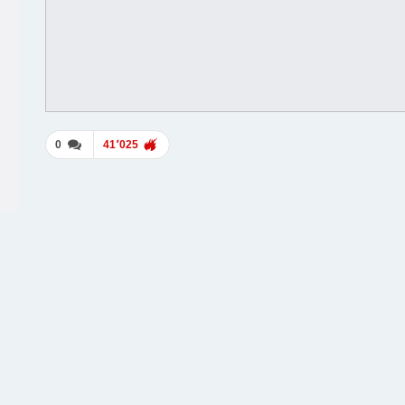
0
41٬025