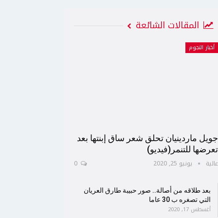
المقالات الشائعة
أخبار النجوم
ويل ماردينيان تحلق شعر ساق إبنتها بعد
عرضها للتنمر(فيديو)
الية
يونيو 25, 2020
0
بعد طلاقه من أصالة.. صور حبيبة طارق العريان
التي تصغره ب 30 عاما
أغسطس 17, 2020