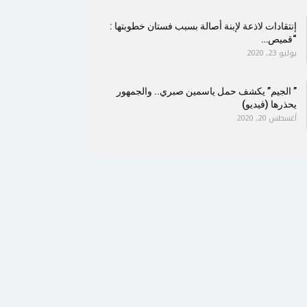
إنتقادات لاذعة لإبنة أصالة بسبب فستان خطوبتها :
“قميص…
يوليو 23, 2020
” الجيم” يكشف حمل ياسمين صبري.. والجمهور
يحذرها (فيديو)
أغسطس 20, 2020