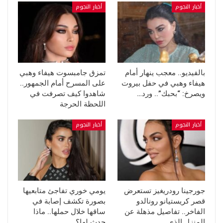
أخبار النجوم
أخبار النجوم
بالفيديو.. معجب ينهار أمام
تمزق جامبسوت هيفاء وهبي
هيفاء وهبي في حفل بيروت
على المسرح أمام الجمهور..
ويصرخ: “بحبك”.. ورد…
شاهدوا كيف تصرفت في
اللحظة الحرجة
أخبار النجوم
أخبار النجوم
جورجينا رودريغيز تستعرض
يومي خوري تفاجئ متابعيها
قصر كريستيانو رونالدو
بصورة تكشف إصابة في
الفاخر.. تفاصيل مذهلة عن
ساقها خلال حملها.. ماذا
المنزل الذي…
حدث لها؟