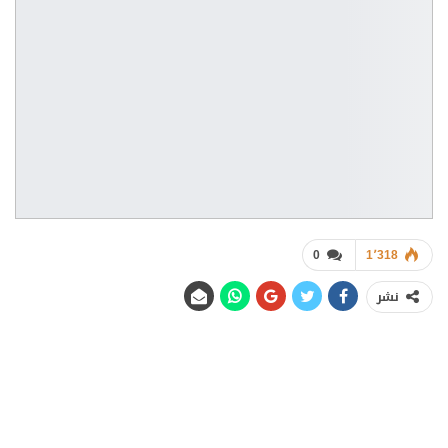
0
1٬318
نشر