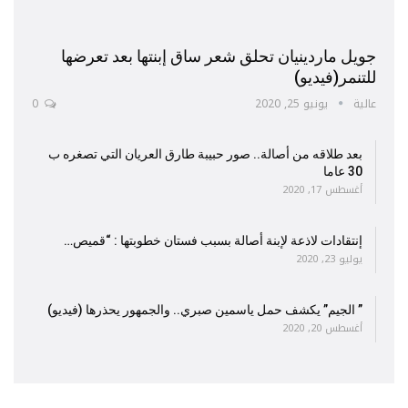
جويل ماردينيان تحلق شعر ساق إبنتها بعد تعرضها
للتنمر(فيديو)
عالية
يونيو 25, 2020
0
بعد طلاقه من أصالة.. صور حبيبة طارق العريان التي تصغره ب
30 عاما
أغسطس 17, 2020
إنتقادات لاذعة لإبنة أصالة بسبب فستان خطوبتها : “قميص…
يوليو 23, 2020
” الجيم” يكشف حمل ياسمين صبري.. والجمهور يحذرها (فيديو)
أغسطس 20, 2020