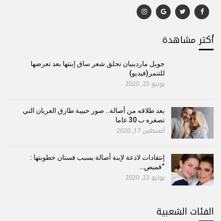
أكتر مشاهدة
جويل ماردينيان تحلق شعر ساق إبنتها بعد تعرضها
للتنمر(فيديو)
يونيو 25, 2020
بعد طلاقه من أصالة.. صور حبيبة طارق العريان التي
تصغره ب 30 عاما
أغسطس 17, 2020
إنتقادات لاذعة لإبنة أصالة بسبب فستان خطوبتها :
“قميص…
يوليو 23, 2020
الفئات الشعبية