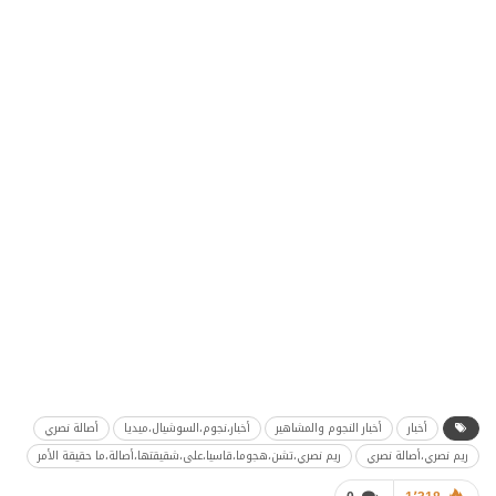
أخبار
أخبار النجوم والمشاهير
أخبار،نجوم،السوشيال،ميديا
أصالة نصري
ريم نصري،أصالة نصري
ريم نصري،تشن،هجوما،قاسيا،على،شقيقتها،أصالة،ما حقيقة الأمر