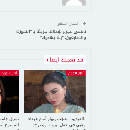
المقال السابق
نانسي عجرم بإطلالة جريئة بـ “الشورت”
والمتابعون: “ربنا يهديك”
قد يعجبك ايضا
أخبار النجوم
أخبار النجوم
بالفيديو.. معجب ينهار أمام هيفاء
تمزق جامب
وهبي في حفل بيروت ويصرخ:
المسرح أما