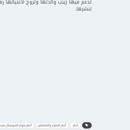
تدعم فيها زينب والدتها وتروج لأغنياتها ر
تنشرها.
أخبار
أخبار النجوم والمشاهير
أخبار،نجوم،السوشيال،ميدي