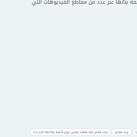
فقة بناتها عبر عدد من مقاطع الفيديوهات التي
ا
زينب فياض
زينب فياض إبنة هيفاء وهبي تروج لأغنية والدتها الجديدة