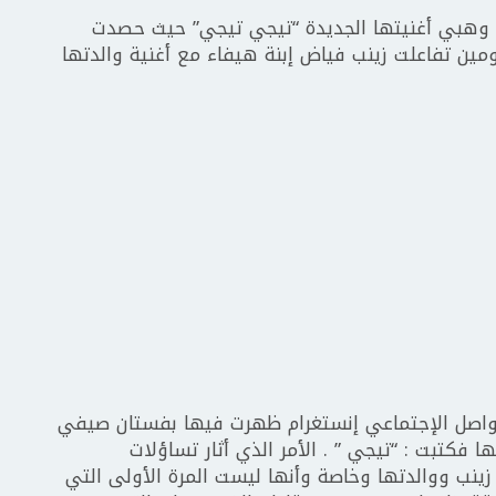
فاء وهبي أغنيتها الجديدة “تيجي تيجي” حيث حصدت
ين تفاعلت زينب فياض إبنة هيفاء مع أغنية والدتها
تواصل الإجتماعي إنستغرام ظهرت فيها بفستان صيفي
فكتبت : “تيجي ” . الأمر الذي أثار تساؤلات
 زينب ووالدتها وخاصة وأنها ليست المرة الأولى التي