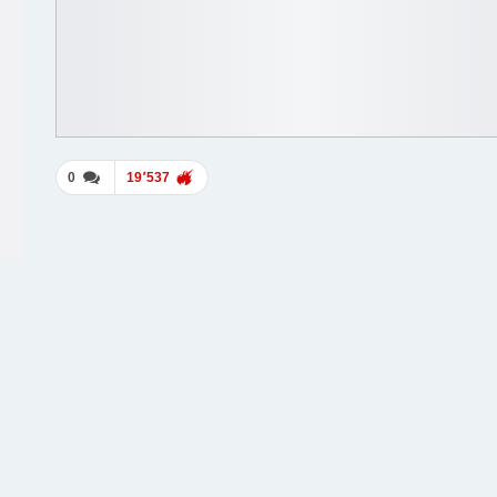
0
19٬537