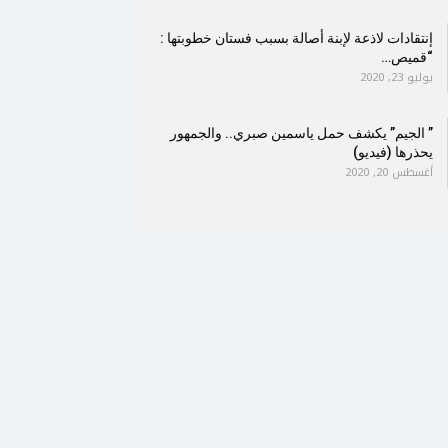
إنتقادات لاذعة لإبنة أصالة بسبب فستان خطوبتها :
“قميص…
يوليو 23, 2020
” الجيم” يكشف حمل ياسمين صبري.. والجمهور
يحذرها (فيديو)
أغسطس 20, 2020