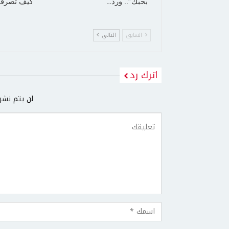
“بحبك”.. ورد…
كيف تصرفت
السابق
التالي
اترك رد
لن يتم نشر 