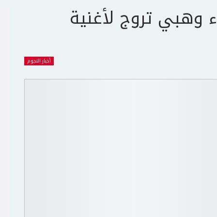
ء وهبي تروج لأغنية
أخبار النجوم
ج
ت
ع