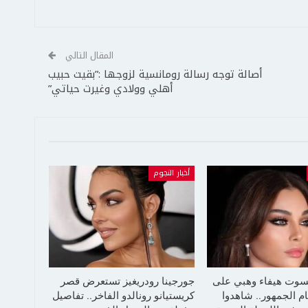
المقال التالي
أصالة توجه رسالة رومانسية لزوجها :”بقيت حبيب
أهلي وولادي وغيرت حياتي”
أخبار النجوم
سوت هيفاء وهبي على
جورجينا رودريغيز تستعرض قصر
م الجمهور.. شاهدوا
كريستيانو رونالدو الفاخر.. تفاصيل