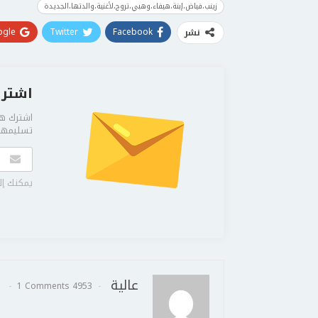
زينب،فياض،إبنة،هيفاء،وهبي،تروج،لأغنية،والدتها،الجديدة
gle+
Twitter
Facebook
نشر
اشترك
اشترك هن
تسليمها 
يمكنك إل
عالية
1 Comments
4953 Posts