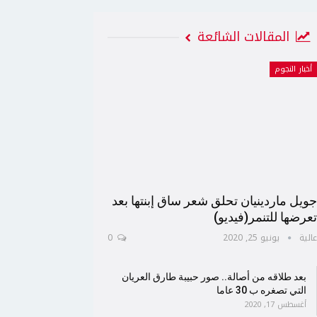
المقالات الشائعة
أخبار النجوم
ويل ماردينيان تحلق شعر ساق إبنتها بعد
عرضها للتنمر(فيديو)
الية
يونيو 25, 2020
0
بعد طلاقه من أصالة.. صور حبيبة طارق العريان
التي تصغره ب 30 عاما
أغسطس 17, 2020