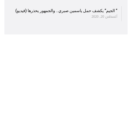
” الجيم” يكشف حمل ياسمين صبري.. والجمهور يحذرها (فيديو)
أغسطس 20, 2020