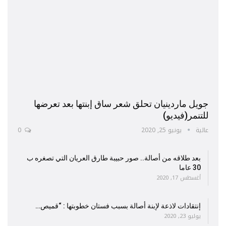
جويل ماردينيان تحلق شعر ساق إبنتها بعد تعرضها
للتنمر(فيديو)
عالية
يونيو 25, 2020
0
بعد طلاقه من أصالة.. صور حبيبة طارق العريان التي تصغره ب
30 عاما
أغسطس 17, 2020
إنتقادات لاذعة لإبنة أصالة بسبب فستان خطوبتها : “قميص…
يوليو 23, 2020