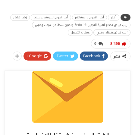
أخبار
أخبار النجوم والمشاهير
أخبار،نجوم،السوشيال،ميديا
زينب فياض
زينب فياض تخضع لتقنية التجميل Endo lift وتصبح نسخة من هيفاء وهبي
زينب فياض،هيفاء وهبي
عمليات التجميل
0
8٬496
Google+
Twitter
Facebook
نشر