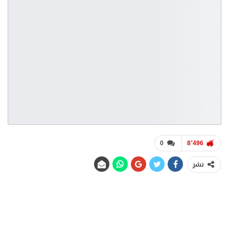
0
8٬496
نشر