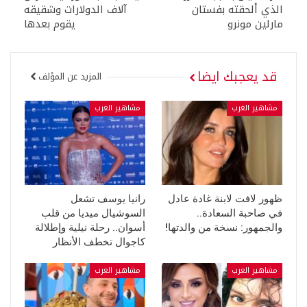
الذي ألحقته بفستان
آلاف الدولارات وشقيقه
مارلين مونرو
يقوم بعدها
قد يعجبك ايضا
المزيد عن المؤلف
مشاهير العرب
مشاهير العرب
ظهور لافت لابنة غادة عادل
رانيا يوسف تشعل
في صاحبة السعادة..
السوشيال ميديا من قلب
والجمهور: نسخة من والدتها!
أسوان.. رحلة نيلية وإطلالة
كاجوال تخطف الأنظار
مشاهير العرب
مشاهير العرب