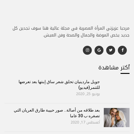
مرحبا عزيزتي المرأة العصرية في مجلة عالية هنا سوف تجدين كل
جديد يخص الموضة والجمال والصحة وفن العيش.
أكتر مشاهدة
جويل ماردينيان تحلق شعر ساق إبنتها بعد تعرضها
للتنمر(فيديو)
يونيو 25, 2020
بعد طلاقه من أصالة.. صور حبيبة طارق العريان التي
تصغره ب 30 عاما
أغسطس 17, 2020