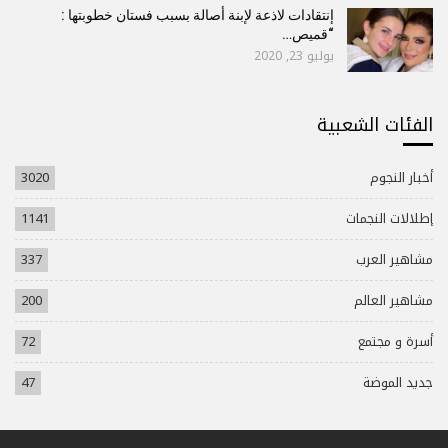
إنتقادات لاذعة لإبنة أصالة بسبب فستان خطوبتها :
“قميص…
يوليو 23, 2020
الفئات الشعبية
أخبار النجوم
3020
إطلالات النجمات
1141
مشاهير العرب
337
مشاهير العالم
200
أسرة و مجتمع
72
جديد الموضة
47