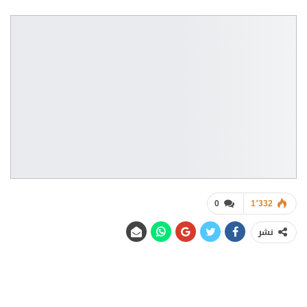
0
1٬332
نشر