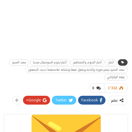
أخبار
أخبار النجوم والمشاهير
أخبار،نجوم،السوشيال،ميديا
سعد المجرد
سعد المجرد،ينشر،صورة،والدته،ويتغزل فيها،وتشابه ملامحهما حديث الجمهور
نزهة الركراكي
0
1٬332
Google+
Twitter
Facebook
نشر