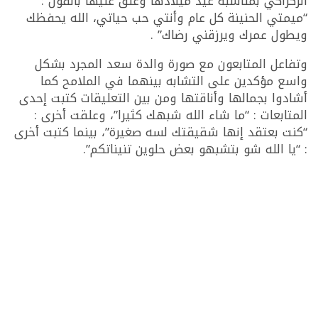
الركراكي بمناسبة عيد ميلادها وعلق عليها بالقول :
“ميمتي الحنينة كل عام وأنتي حب حياتي، الله يحفظك
ويطول عمرك ويرزقني رضاك” .
وتفاعل المتابعون مع صورة والدة سعد المجرد بشكل
واسع مؤكدين على التشابه بينهما في الملامح كما
أشادوا بجمالها وأناقتها ومن بين التعليقات كتبت إحدى
المتابعات : “ما شاء الله شبهك كثيرا”، وعلقت أخرى :
“كنت بعتقد إنها شقيقتك لسه صغيرة”، بينما كتبت أخرى
: “يا الله شو بتشبهو بعض حلوين تنيناتكم”.