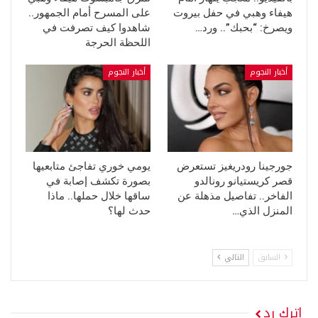
هيفاء وهبي في حفل بيروت
على المسرح أمام الجمهور..
ويصرخ: “بحبك”.. ورد…
شاهدوا كيف تصرفت في
اللحظة الحرجة
أخبار النجوم
أخبار النجوم
جورجينا رودريغيز تستعرض
يومي خوري تفاجئ متابعيها
قصر كريستيانو رونالدو
بصورة تكشف إصابة في
الفاخر.. تفاصيل مذهلة عن
ساقها خلال حملها.. ماذا
المنزل الذي…
حدث لها؟
السابق
التالي
اترك رد