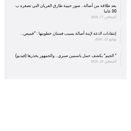
بعد طلاقه من أصالة.. صور حبيبة طارق العريان التي تصغره ب
30 عاما
أغسطس 17, 2020
إنتقادات لاذعة لإبنة أصالة بسبب فستان خطوبتها : “قميص…
يوليو 23, 2020
” الجيم” يكشف حمل ياسمين صبري.. والجمهور يحذرها (فيديو)
أغسطس 20, 2020