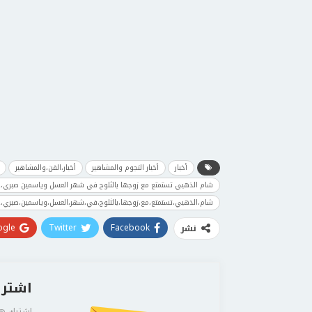
أخبار
أخبار النجوم والمشاهير
أخبار،الفن،والمشاهير
شام الذهبي تستمتع مع زوجها بالثلوج في شهر العسل وياسمين صبري،
شام،الذهبي،تستمتع،مع،زوجها،بالثلوج،في،شهر،العسل،وياسمين،صبري،
gle+
Twitter
Facebook
نشر
اشترك
اشترك هن