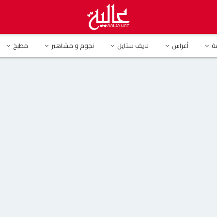
ستمتع مع زوجها بالثلوج في شهر العسل وياسمين صبري: “جميلتي شام”
ة
أعراس
لايف ستايل
نجوم و مشاهير
مطبخ