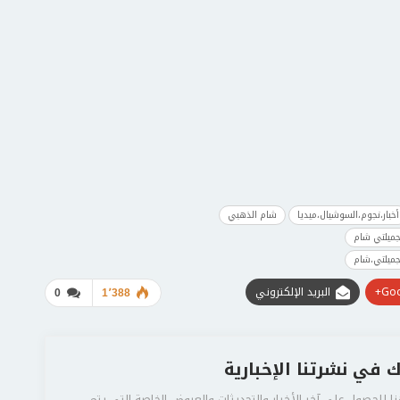
أخبار،نجوم،السوشيال،ميديا
شام الذهبي
جميلتي شام
جميلتي،شام
Goo
البريد الإلكتروني
0
1٬388
 في نشرتنا الإخبارية
ا للحصول على آخر الأخبار والتحديثات والعروض الخاصة التي يتم