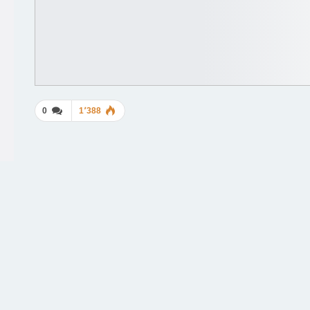
0
1٬388