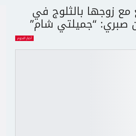
مع زوجها بالثلوج في
صبري: “جميلتي شام”
أخبار النجوم
ج
ت
ع