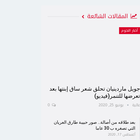
المقالات الشائعة
أخبار النجوم
ويل ماردينيان تحلق شعر ساق إبنتها بعد
عرضها للتنمر(فيديو)
الية
يونيو 25, 2020
0
بعد طلاقه من أصالة.. صور حبيبة طارق العريان
التي تصغره ب 30 عاما
أغسطس 17, 2020