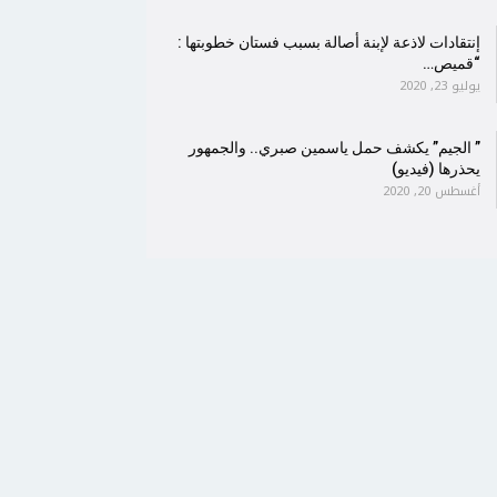
إنتقادات لاذعة لإبنة أصالة بسبب فستان خطوبتها :
“قميص…
يوليو 23, 2020
” الجيم” يكشف حمل ياسمين صبري.. والجمهور
يحذرها (فيديو)
أغسطس 20, 2020