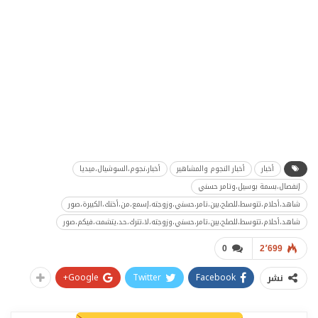
أخبار
أخبار النجوم والمشاهير
أخبار،نجوم،السوشيال،ميديا
إنفصال،بسمة بوسيل،وتامر حسني
شاهد،أحلام،تتوسط،للصلح،بين،تامر،حسني،وزوجته،إسمع،من،أختك،الكبيرة،صور
شاهد،أحلام،تتوسط،للصلح،بين،تامر،حسني،وزوجته،لا،تترك،حد،يتشمت،فيكم،صور
0
2٬699
Google+
Twitter
Facebook
نشر