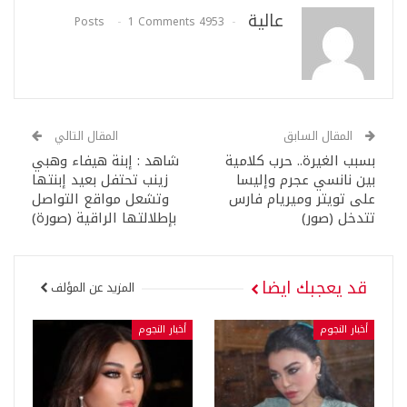
عالية
1 Comments
4953 Posts
المقال السابق
المقال التالي
بسبب الغيرة.. حرب كلامية
شاهد : إبنة هيفاء وهبي
بين نانسي عجرم وإليسا
زينب تحتفل بعيد إبنتها
على تويتر وميريام فارس
وتشعل مواقع التواصل
تتدخل (صور)
بإطلالتها الراقية (صورة)
قد يعجبك ايضا
المزيد عن المؤلف
أخبار النجوم
أخبار النجوم