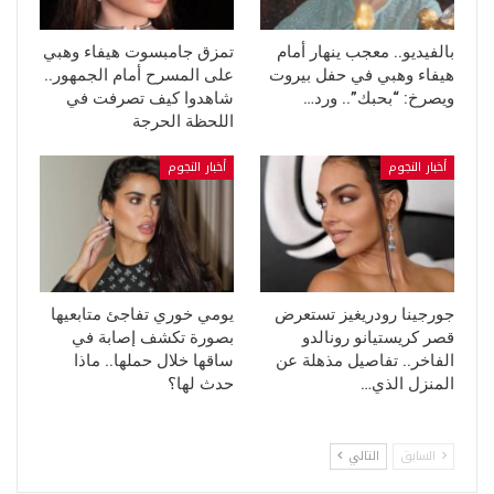
بالفيديو.. معجب ينهار أمام
تمزق جامبسوت هيفاء وهبي
هيفاء وهبي في حفل بيروت
على المسرح أمام الجمهور..
ويصرخ: “بحبك”.. ورد…
شاهدوا كيف تصرفت في
اللحظة الحرجة
أخبار النجوم
أخبار النجوم
جورجينا رودريغيز تستعرض
يومي خوري تفاجئ متابعيها
قصر كريستيانو رونالدو
بصورة تكشف إصابة في
الفاخر.. تفاصيل مذهلة عن
ساقها خلال حملها.. ماذا
المنزل الذي…
حدث لها؟
السابق
التالي