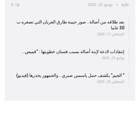
عالية
يونيو 25, 2020
0
بعد طلاقه من أصالة.. صور حبيبة طارق العريان التي تصغره ب
30 عاما
أغسطس 17, 2020
إنتقادات لاذعة لإبنة أصالة بسبب فستان خطوبتها : “قميص…
يوليو 23, 2020
” الجيم” يكشف حمل ياسمين صبري.. والجمهور يحذرها (فيديو)
أغسطس 20, 2020