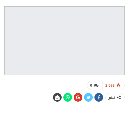
0
2٬699
نشر