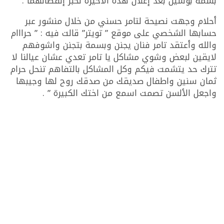
بسمة بوسيل بعد إعلان هذه الأخيرة لخبر إنفصالهما .
أحلام وجهت نصيحة لتامر حسني من خلال منشور عبر
حسابها الشخصي على موقع ” تويتر” قالت فيه : ” حرااام
والله وأعتقد تامر فنان يجنن وبسمة بتجنن واشوفهم
لايقين لبعض وشوي مشاكل يا تامر تعدي عشان عيالنا لا
تترك حد يتشمت فيكم وكل المشاكل بالتفاهم تنحل حرام
ثمان سنين واطفال صديقك من صدقك روح لها وجيبها
واجعل الألسن تصمت اسمع من اختك الكبيرة ” .