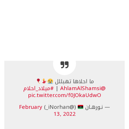
ما احلاها تهبللل
@AhlamAlShamsi
|
#ميلاد_احلام
pic.twitter.com/f0JOkaUdwO
— نـورهـان
(@iNorhan_)
February
13, 2022