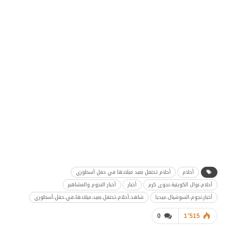
أحلام
أحلام تحتفل بعيد ميلادها في حفل أسطوري
أحلام،نوال الكويتية،نجوى كرم
أخبار
أخبار النجوم والمشاهير
أخبار،نجوم،السوشيال،ميديا
شاهد،أحلام،تحتفل،بعيد،ميلادها،في،حفل،أسطوري
0
1٬515