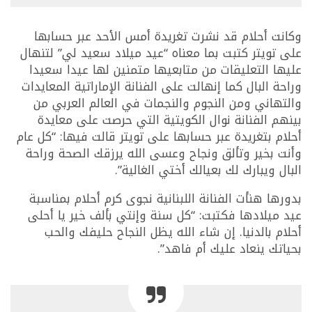
وكانت أحلام قد نشرت تغريدة أمس الأحد عبر حسابها
على تويتر كتبت بما معناه “عيد ميلاد سعيد لي” لتنهال
عليها التعليقات من متابعيها متمنين لها عيدا سعيدا
وراحة البال كما إنهالت على الفنانة الإماراتية المعايدات
والتهاني ومن النجوم والنجمات في العالم العربي من
بينهم الفنانة نوال الكويتية التي حرصت على معايدة
أحلام بتغريدة عبر حسابها على تويتر قالت فيها: “كل عام
وأنت بخير وتألق ونجاح وعسى الله يرزقك الصحة وراحة
البال ويبارك لك بعيالك أختي الغالية”.
بدورها هنأت الفنانة اللبنانية نجوى كرم أحلام بمناسبة
عيد ميلادها فكتبت: “كل سنة وإنتي بألف خير يا أحلى
أحلام بالدنيا. إن شاء الله يظل النجاح حليفك والحب
بحياتك ينعاد عليك أم فاهد”.