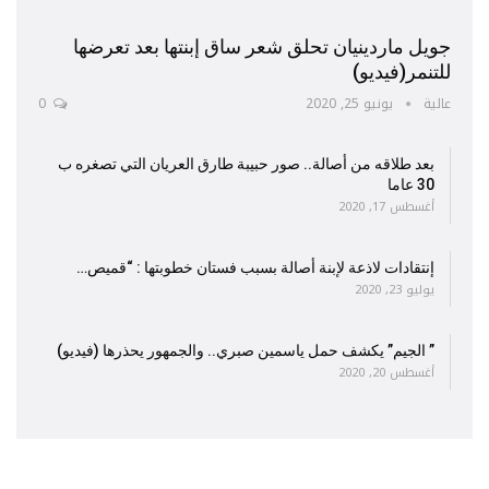
جويل ماردينيان تحلق شعر ساق إبنتها بعد تعرضها
للتنمر(فيديو)
عالية
يونيو 25, 2020
0
بعد طلاقه من أصالة.. صور حبيبة طارق العريان التي تصغره ب
30 عاما
أغسطس 17, 2020
إنتقادات لاذعة لإبنة أصالة بسبب فستان خطوبتها : “قميص…
يوليو 23, 2020
” الجيم” يكشف حمل ياسمين صبري.. والجمهور يحذرها (فيديو)
أغسطس 20, 2020