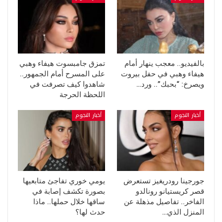
بالفيديو.. معجب ينهار أمام
تمزق جامبسوت هيفاء وهبي
هيفاء وهبي في حفل بيروت
على المسرح أمام الجمهور..
ويصرخ: “بحبك”.. ورد…
شاهدوا كيف تصرفت في
اللحظة الحرجة
أخبار النجوم
أخبار النجوم
جورجينا رودريغيز تستعرض
يومي خوري تفاجئ متابعيها
قصر كريستيانو رونالدو
بصورة تكشف إصابة في
الفاخر.. تفاصيل مذهلة عن
ساقها خلال حملها.. ماذا
المنزل الذي…
حدث لها؟