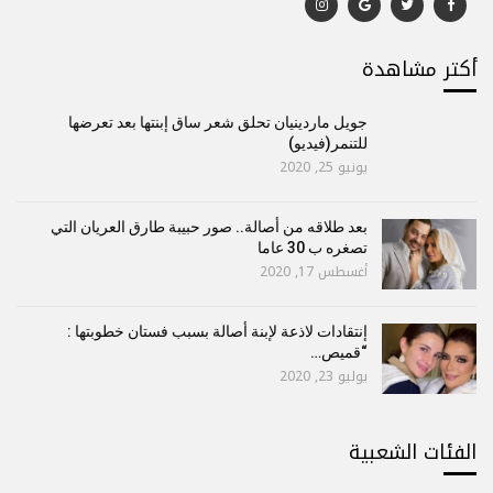
أكتر مشاهدة
جويل ماردينيان تحلق شعر ساق إبنتها بعد تعرضها
للتنمر(فيديو)
يونيو 25, 2020
بعد طلاقه من أصالة.. صور حبيبة طارق العريان التي
تصغره ب 30 عاما
أغسطس 17, 2020
إنتقادات لاذعة لإبنة أصالة بسبب فستان خطوبتها :
“قميص…
يوليو 23, 2020
الفئات الشعبية