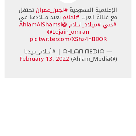
الإعلامية السعودية
#لجين_عمران
تحتفل
مع فنانة العرب
#احلام
بعيد ميلادها في
#دبي
#ميلاد_احلام
@AhlamAlShamsi
@Lojain_omran
pic.twitter.com/XShz4hBBOR
— ᗩᕼᒪᗩᗰ ᗰEᗪIᗩ | #أحلام_ميديا
February 13, 2022
(@Ahlam_Media)