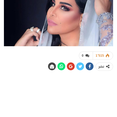
0
1٬515
نشر