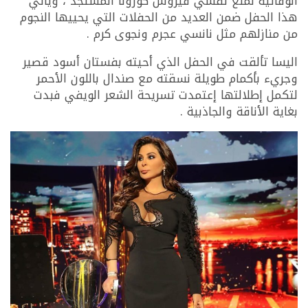
الوقائية لمنع تفشي فيروس كورونا المستجد ، ويأتي
هذا الحفل ضمن العديد من الحفلات التي يحييها النجوم
من منازلهم مثل نانسي عجرم ونجوى كرم .
اليسا تألقت في الحفل الذي أحيته بفستان أسود قصير
وجريء بأكمام طويلة نسقته مع صندال باللون الأحمر
لتكمل إطلالتها إعتمدت تسريحة الشعر الويفي فبدت
بغاية الأناقة والجاذبية .