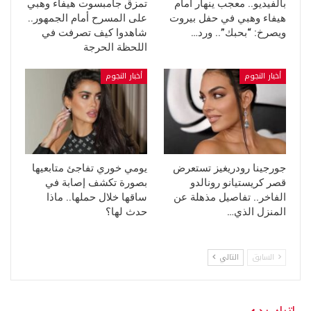
بالفيديو.. معجب ينهار أمام
تمزق جامبسوت هيفاء وهبي
هيفاء وهبي في حفل بيروت
على المسرح أمام الجمهور..
ويصرخ: “بحبك”.. ورد…
شاهدوا كيف تصرفت في
اللحظة الحرجة
أخبار النجوم
أخبار النجوم
جورجينا رودريغيز تستعرض
يومي خوري تفاجئ متابعيها
قصر كريستيانو رونالدو
بصورة تكشف إصابة في
الفاخر.. تفاصيل مذهلة عن
ساقها خلال حملها.. ماذا
المنزل الذي…
حدث لها؟
السابق
التالي