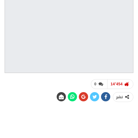
0
14٬454
نشر