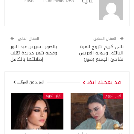
عالية
1 Comments
4953 Posts
المقال السابق
المقال التالي
نللي كريم تتزوج للمرة
بالصور : سيرين عبد النور
الثالثة.. وهوية العريس
وقصة شعر جديدة تقلب
تفاجئ الجميع (صور)
إطلالتها بالكامل
قد يعجبك ايضا
المزيد عن المؤلف
أخبار النجوم
أخبار النجوم