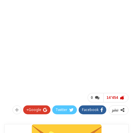
0
14٬454
Google+
Twitter
Facebook
نشر