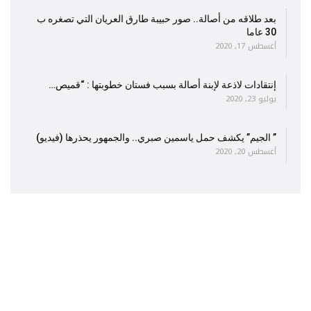
بعد طلاقه من أصالة.. صور حبيبة طارق العريان التي تصغره ب
30 عاما
أغسطس 17, 2020
إنتقادات لاذعة لإبنة أصالة بسبب فستان خطوبتها : “قميص…
يوليو 23, 2020
” الجيم” يكشف حمل ياسمين صبري.. والجمهور يحذرها (فيديو)
أغسطس 20, 2020