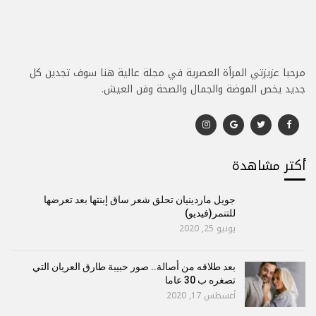
مرحبا عزيزتي المرأة العصرية في مجلة عالية هنا سوف تجدين كل
جديد يخص الموضة والجمال والصحة وفن العيش.
أكتر مشاهدة
جويل ماردينيان تحلق شعر ساق إبنتها بعد تعرضها
للتنمر(فيديو)
يونيو 25, 2020
بعد طلاقه من أصالة.. صور حبيبة طارق العريان التي
تصغره ب 30 عاما
أغسطس 17, 2020