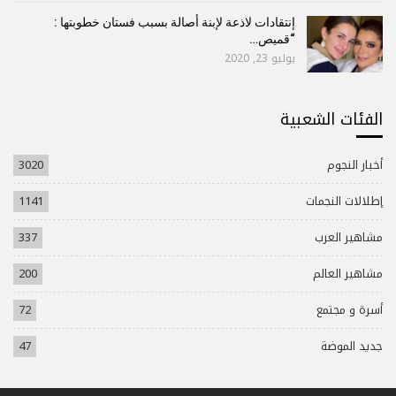
إنتقادات لاذعة لإبنة أصالة بسبب فستان خطوبتها :
“قميص…
يوليو 23, 2020
الفئات الشعبية
أخبار النجوم
3020
إطلالات النجمات
1141
مشاهير العرب
337
مشاهير العالم
200
أسرة و مجتمع
72
جديد الموضة
47