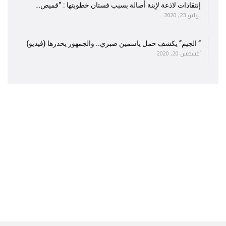
إنتقادات لاذعة لإبنة أصالة بسبب فستان خطوبتها : “قميص…
يوليو 23, 2020
” الجيم” يكشف حمل ياسمين صبري.. والجمهور يحذرها (فيديو)
أغسطس 20, 2020