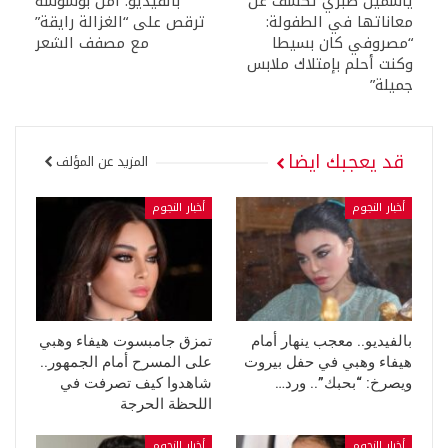
ياسمين صبري تكشف عن
بالفيديو: أمل بوشوشة
معاناتها في الطفولة:
ترقص على “الغزالة رايقة”
“مصروفي كان بسيطا
مع مصفف الشعر
وكنت أحلم بإمتلاك ملابس
جميلة”
قد يعجبك ايضا
المزيد عن المؤلف
أخبار النجوم
أخبار النجوم
بالفيديو.. معجب ينهار أمام
تمزق جامبسوت هيفاء وهبي
هيفاء وهبي في حفل بيروت
على المسرح أمام الجمهور..
ويصرخ: “بحبك”.. ورد…
شاهدوا كيف تصرفت في
اللحظة الحرجة
أخبار النجوم
أخبار النجوم