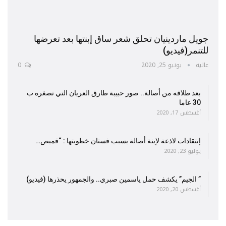
جويل ماردينيان تحلق شعر ساق إبنتها بعد تعرضها
للتنمر(فيديو)
عالية
يونيو 25, 2020
0
بعد طلاقه من أصالة.. صور حبيبة طارق العريان التي تصغره ب
30 عاما
أغسطس 17, 2020
إنتقادات لاذعة لإبنة أصالة بسبب فستان خطوبتها : “قميص…
يوليو 23, 2020
” الجيم” يكشف حمل ياسمين صبري.. والجمهور يحذرها (فيديو)
أغسطس 20, 2020