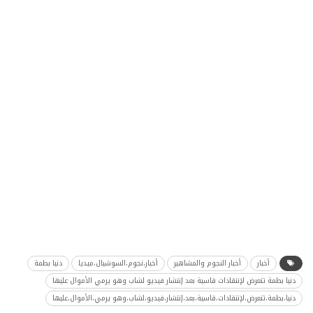
أخبار
أخبار النجوم والمشاهير
أخبار،نجوم،السوشيال،ميديا
دنيا بطمة
دنيا بطمة تتعرض لإنتقادات قاسية بعد إنتشار فيديو لشاب وهو يرمي الأموال عليها
دنيا،بطمة،تتعرض،لإنتقادات،قاسية،بعد،إنتشار،فيديو،لشاب،وهو يرمي،الأموال،عليها