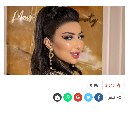
0
2٬640
نشر