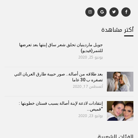
أكتر مشاهدة
جويل ماردينيان تحلق شعر ساق إبنتها بعد تعرضها
للتنمر(فيديو)
يونيو 25, 2020
بعد طلاقه من أصالة.. صور حبيبة طارق العريان التي
تصغره ب 30 عاما
أغسطس 17, 2020
إنتقادات لاذعة لإبنة أصالة بسبب فستان خطوبتها :
“قميص…
يوليو 23, 2020
الفئات الشعبية