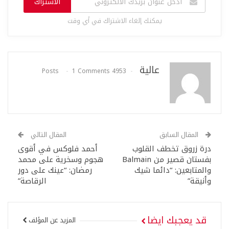
الاشتراك
يمكنك إلغاء الاشتراك في أي وقت
عالية
1 Comments
4953 Posts
المقال السابق
المقال التالي
درة زروق تخطف القلوب
أحمد فلوكس في أقوى
بفستان قصير من Balmain
هجوم وسخرية على محمد
والمتابعين: “دائما شيك
رمضان: “عينك على دور
وأنيقة”
الرقاصة”
قد يعجبك ايضا
المزيد عن المؤلف