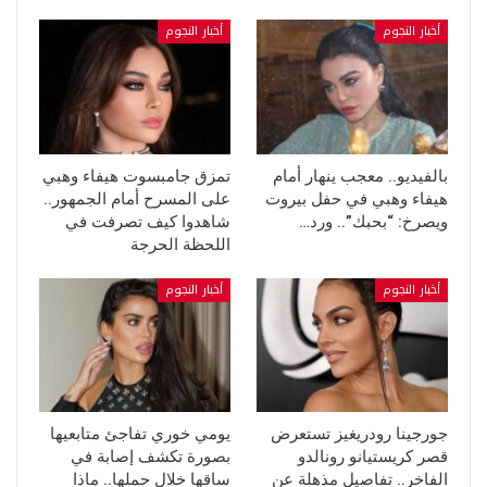
أخبار النجوم
أخبار النجوم
بالفيديو.. معجب ينهار أمام
تمزق جامبسوت هيفاء وهبي
هيفاء وهبي في حفل بيروت
على المسرح أمام الجمهور..
ويصرخ: “بحبك”.. ورد…
شاهدوا كيف تصرفت في
اللحظة الحرجة
أخبار النجوم
أخبار النجوم
جورجينا رودريغيز تستعرض
يومي خوري تفاجئ متابعيها
قصر كريستيانو رونالدو
بصورة تكشف إصابة في
الفاخر.. تفاصيل مذهلة عن
ساقها خلال حملها.. ماذا