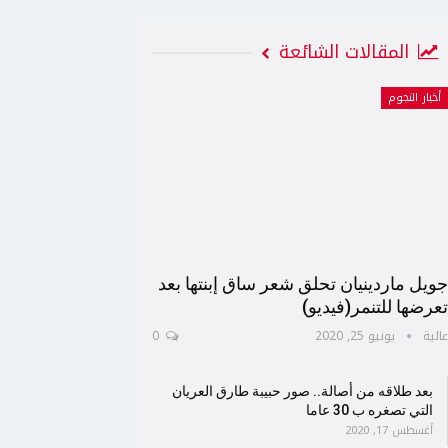
المقالات الشائعة
أخبار النجوم
ويل ماردينيان تحلق شعر ساق إبنتها بعد
عرضها للتنمر(فيديو)
الية
يونيو 25, 2020
0
بعد طلاقه من أصالة.. صور حبيبة طارق العريان
التي تصغره ب 30 عاما
أغسطس 17, 2020