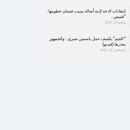
إنتقادات لاذعة لإبنة أصالة بسبب فستان خطوبتها :
“قميص…
يوليو 23, 2020
” الجيم” يكشف حمل ياسمين صبري.. والجمهور
يحذرها (فيديو)
أغسطس 20, 2020