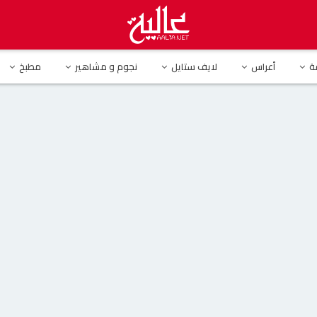
دياب يسقط على المسرح في حفله الغنائي بمصر (فيديو)
ة
أعراس
لايف ستايل
نجوم و مشاهير
مطبخ