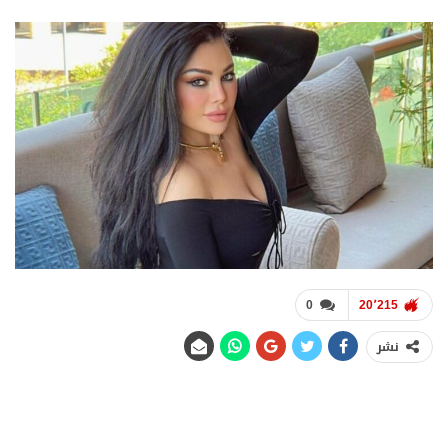
0
20٬215
نشر