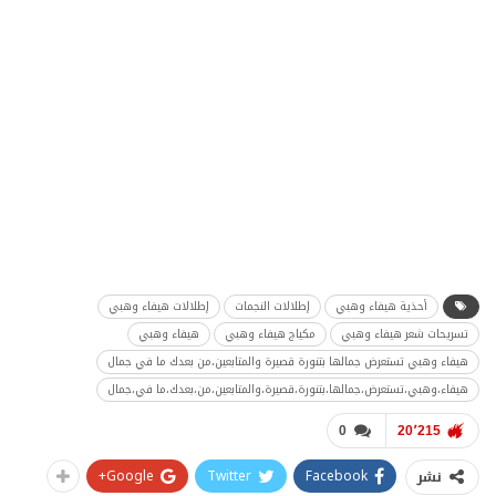
أحذية هيفاء وهبي
إطلالات النجمات
إطلالات هيفاء وهبي
تسريحات شعر هيفاء وهبي
مكياج هيفاء وهبي
هيفاء وهبي
هيفاء وهبي تستعرض جمالها بتنورة قصيرة والمتابعين،من بعدك ما في جمال
هيفاء،وهبي،تستعرض،جمالها،بتنورة،قصيرة،والمتابعين،من،بعدك،ما في،جمال
0
20٬215
Google+
Twitter
Facebook
نشر