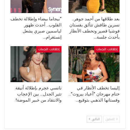
بعد طلاقها من أحمد جوهر..
“بيجاما بيضاء وإطلالة تخطف
نسرين طافش تتألق بفستان
القلوب.. أحدث ظهور
فوشيا قصير وتخطف الأنظار
لياسمين صبري يشعل
بأحدث جلسة…
إنستغرام…
إطلالات النجمات
إطلالات النجمات
إليسا تخطف الأنظار في
نانسي عجرم بإطلالة أنيقة
ختام مهرجان “أعياد بيروت”..
تثير الجدل… بين الإعجاب
وفستانها الذهبي بتوقيع…
والانتقاد من خبير الموضة!
السابق
التالي