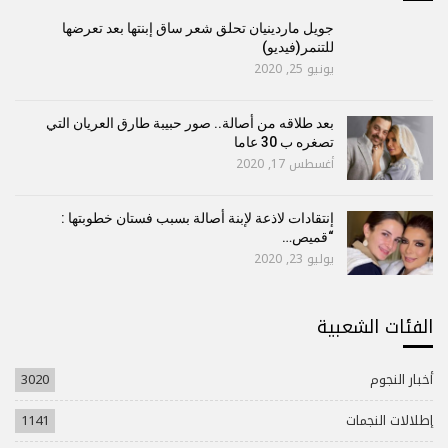
جويل ماردينيان تحلق شعر ساق إبنتها بعد تعرضها
للتنمر(فيديو)
يونيو 25, 2020
بعد طلاقه من أصالة.. صور حبيبة طارق العريان التي
تصغره ب 30 عاما
أغسطس 17, 2020
إنتقادات لاذعة لإبنة أصالة بسبب فستان خطوبتها :
“قميص…
يوليو 23, 2020
الفئات الشعبية
أخبار النجوم
3020
إطلالات النجمات
1141