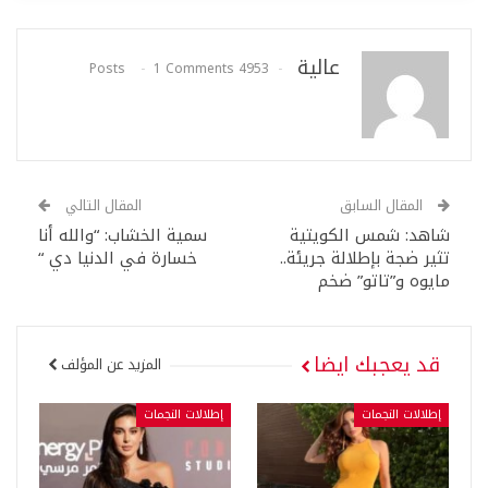
عالية
1 Comments
4953 Posts
المقال السابق
المقال التالي
شاهد: شمس الكويتية
سمية الخشاب: “والله أنا
تثير ضجة بإطلالة جريئة..
خسارة في الدنيا دي “
مايوه و”تاتو” ضخم
قد يعجبك ايضا
المزيد عن المؤلف
إطلالات النجمات
إطلالات النجمات