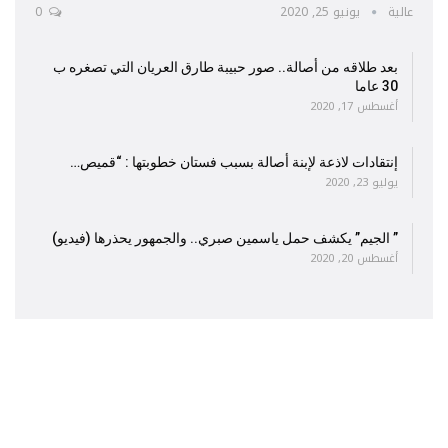
عالية
يونيو 25, 2020
0
بعد طلاقه من أصالة.. صور حبيبة طارق العريان التي تصغره ب
30 عاما
أغسطس 17, 2020
إنتقادات لاذعة لإبنة أصالة بسبب فستان خطوبتها : “قميص…
يوليو 23, 2020
” الجيم” يكشف حمل ياسمين صبري.. والجمهور يحذرها (فيديو)
أغسطس 20, 2020