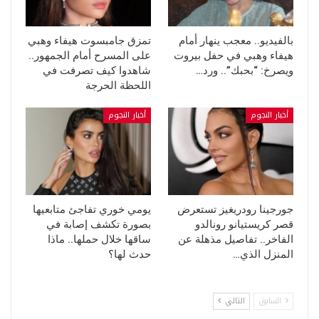
بالفيديو.. معجب ينهار أمام
تمزق جامبسوت هيفاء وهبي
هيفاء وهبي في حفل بيروت
على المسرح أمام الجمهور..
ويصرخ: “بحبك”.. ورد…
شاهدوا كيف تصرفت في
اللحظة الحرجة
أخبار النجوم
أخبار النجوم
جورجينا رودريغيز تستعرض
يومي خوري تفاجئ متابعيها
قصر كريستيانو رونالدو
بصورة تكشف إصابة في
الفاخر.. تفاصيل مذهلة عن
ساقها خلال حملها.. ماذا
المنزل الذي…
حدث لها؟
السابق
التالي