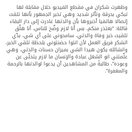
وظهرت شكران في مقطع الفيديو خلال مقابلة لها
تبكي بحرقة وتأثر شديد وهي تخبر الجمهور بأنها تلقت
إتصالا هاتفيا أخبروها بأن والدتها غادرت إلى دار البقاء
قائلة: “بعتذر منكم، بس أنا لازم وضّح للناس، أنا هلّق
تلقيت خبر وفاة والدتي، سامحوني على أي شي، بدّي
اتشكر فريق العمل لأن انتوا حضنتوني بلحظة تلقي الخبر،
وانشالله يكون هيدا الشي بميزان حسنات والدتي، وهي
علّمتني انو الشغل عبادة والإنسان ما لازم يتخلّى عن
وعوده”، طالبةً من المشاهدين أن يدعوا لوالدتها بالرحمة
والمغفرة”.