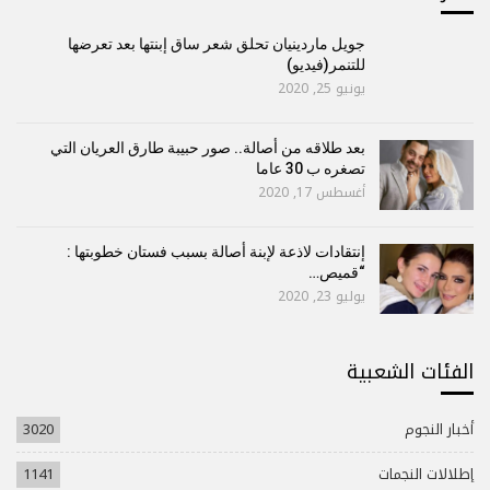
جويل ماردينيان تحلق شعر ساق إبنتها بعد تعرضها
للتنمر(فيديو)
يونيو 25, 2020
بعد طلاقه من أصالة.. صور حبيبة طارق العريان التي
تصغره ب 30 عاما
أغسطس 17, 2020
إنتقادات لاذعة لإبنة أصالة بسبب فستان خطوبتها :
“قميص…
يوليو 23, 2020
الفئات الشعبية
أخبار النجوم
3020
إطلالات النجمات
1141