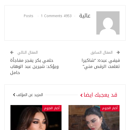
عالية
1 Comments
4953 Posts
المقال السابق
المقال التالي
فيفي عبده: “شاكيرا
حلمي بكر يفجر مفاجأة
تعلمت الرقص مني”
ويؤكد: شيرين عبد الوهاب
حامل
قد يعجبك ايضا
المزيد عن المؤلف
أخبار النجوم
أخبار النجوم