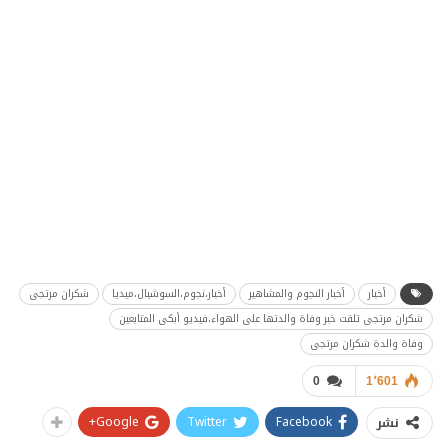
أخبار
أخبار النجوم والمشاهير
أخبار،نجوم،السوشيال،ميديا
شكران مرتجى
شكران مرتجى تلقت خبر وفاة والدتها على الهواء،فيديو أبكى المتابعين
وفاة والدة شكران مرتجى
0
1٬601
Google+
Twitter
Facebook
نشر