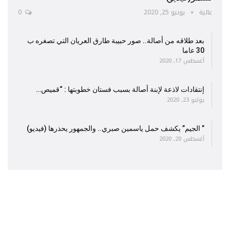
عالية
يونيو 25, 2020
0
بعد طلاقه من أصالة.. صور حبيبة طارق العريان التي تصغره ب
30 عاما
أغسطس 17, 2020
إنتقادات لاذعة لإبنة أصالة بسبب فستان خطوبتها : “قميص…
يوليو 23, 2020
” الجيم” يكشف حمل ياسمين صبري.. والجمهور يحذرها (فيديو)
أغسطس 20, 2020