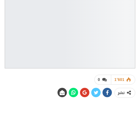
0
1٬601
نشر