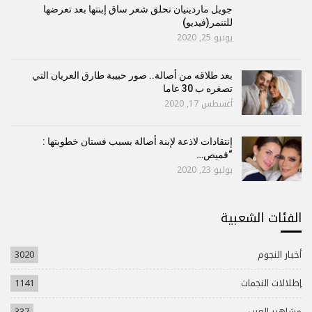
جويل ماردينيان تحلق شعر ساق إبنتها بعد تعرضها
للتنمر(فيديو)
يونيو 25, 2020
بعد طلاقه من أصالة.. صور حبيبة طارق العريان التي
تصغره ب 30 عاما
أغسطس 17, 2020
إنتقادات لاذعة لإبنة أصالة بسبب فستان خطوبتها :
“قميص…
يوليو 23, 2020
الفئات الشعبية
أخبار النجوم
3020
إطلالات النجمات
1141
مشاهير العرب
337