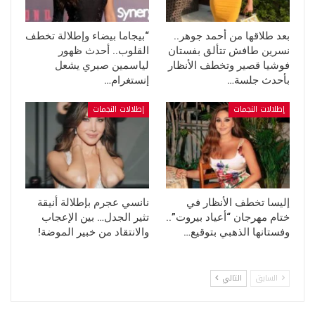
بعد طلاقها من أحمد جوهر..
“بيجاما بيضاء وإطلالة تخطف
نسرين طافش تتألق بفستان
القلوب.. أحدث ظهور
فوشيا قصير وتخطف الأنظار
لياسمين صبري يشعل
بأحدث جلسة…
إنستغرام…
إطلالات النجمات
إطلالات النجمات
إليسا تخطف الأنظار في
نانسي عجرم بإطلالة أنيقة
ختام مهرجان “أعياد بيروت”..
تثير الجدل… بين الإعجاب
وفستانها الذهبي بتوقيع…
والانتقاد من خبير الموضة!
السابق
التالي