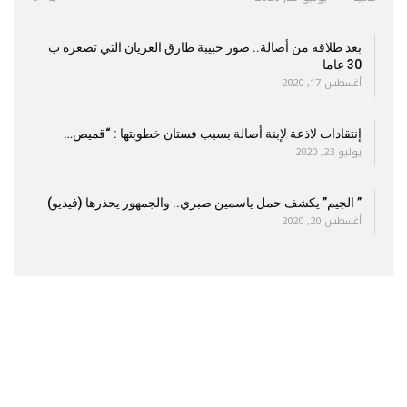
بعد طلاقه من أصالة.. صور حبيبة طارق العريان التي تصغره ب
30 عاما
أغسطس 17, 2020
إنتقادات لاذعة لإبنة أصالة بسبب فستان خطوبتها : “قميص…
يوليو 23, 2020
” الجيم” يكشف حمل ياسمين صبري.. والجمهور يحذرها (فيديو)
أغسطس 20, 2020