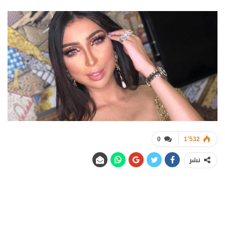
0
1٬532
نشر