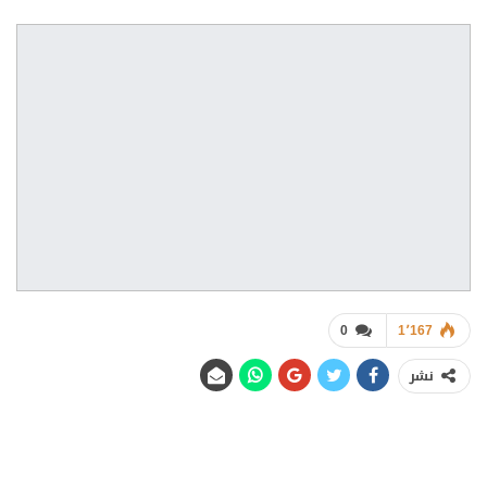
0
1٬167
نشر