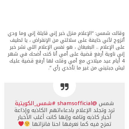
وقالت شمس: “الإعلام منزل خبر إني قايلة إني وما ودي
أتزوج لأني خايفة على سلالتي من الإنقراض ، يا لطيف
على الإعلام .. البغبغان ، هو نفس الإعلام اللي نشر خبر
إني ناوية أرفع قضية على أمي أنا كنت أضحك في شهر
4 أيام عيد ميلادي مع أمي وقلت لها أرفع قضية عليك
ليش جبتيني من غير ما تأخدي رأي “.
شمس
@shamsofficial
#شمس_الكويتية
ترد وتجلد الإعلام بادعاءاتهم الكاذبه وإذاعة
أخبار كاذبه وتافه وإنها كانت أغلب الأخبار
تمزح فيه كما نعرفها احنا فانزاتها