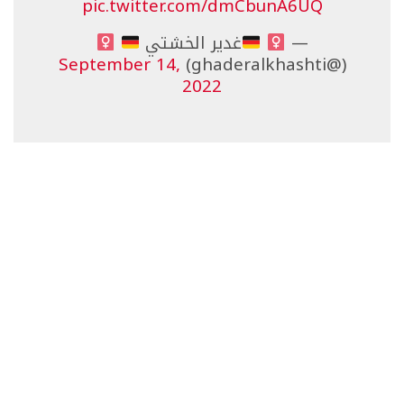
pic.twitter.com/dmCbunA6UQ
—
غدير الخشتي
September 14,
(@ghaderalkhashti)
2022