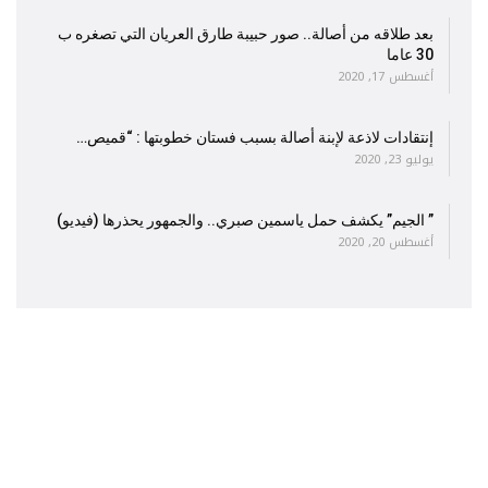
بعد طلاقه من أصالة.. صور حبيبة طارق العريان التي تصغره ب
30 عاما
أغسطس 17, 2020
إنتقادات لاذعة لإبنة أصالة بسبب فستان خطوبتها : “قميص…
يوليو 23, 2020
” الجيم” يكشف حمل ياسمين صبري.. والجمهور يحذرها (فيديو)
أغسطس 20, 2020