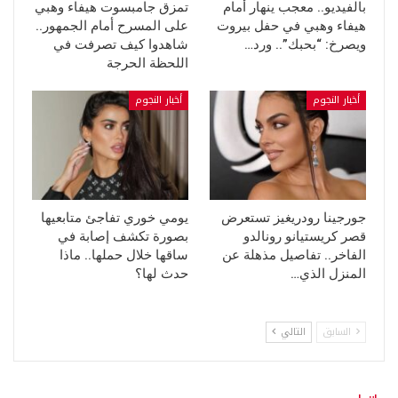
بالفيديو.. معجب ينهار أمام
تمزق جامبسوت هيفاء وهبي
هيفاء وهبي في حفل بيروت
على المسرح أمام الجمهور..
ويصرخ: “بحبك”.. ورد…
شاهدوا كيف تصرفت في
اللحظة الحرجة
أخبار النجوم
أخبار النجوم
جورجينا رودريغيز تستعرض
يومي خوري تفاجئ متابعيها
قصر كريستيانو رونالدو
بصورة تكشف إصابة في
الفاخر.. تفاصيل مذهلة عن
ساقها خلال حملها.. ماذا
المنزل الذي…
حدث لها؟
السابق
التالي