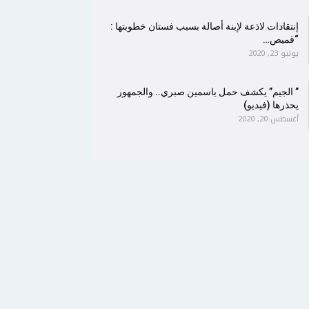
إنتقادات لاذعة لإبنة أصالة بسبب فستان خطوبتها :
“قميص…
يوليو 23, 2020
” الجيم” يكشف حمل ياسمين صبري.. والجمهور
يحذرها (فيديو)
أغسطس 20, 2020