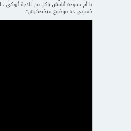
يا أم حمودة أنامش باكل من ثلاجة أبوكي ، ل
خسرتي ده موضوع ميخصكيش”.