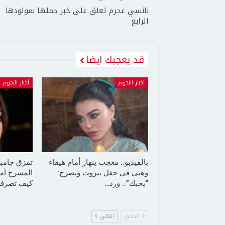
نانسي عجرم تعلق على خبر حملها بمولودها
الرابع
قد يعجبك ايضا
أخبار النجوم
أخبار النجوم
بالفيديو.. معجب ينهار أمام هيفاء
تمزق جامب
وهبي في حفل بيروت ويصرخ:
المسرح أما
“بحبك”.. ورد…
كيف تصرفت
السابق
التالي