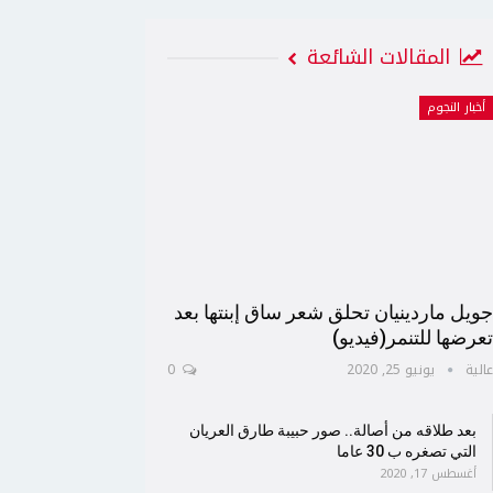
المقالات الشائعة
أخبار النجوم
ويل ماردينيان تحلق شعر ساق إبنتها بعد
عرضها للتنمر(فيديو)
الية
يونيو 25, 2020
0
بعد طلاقه من أصالة.. صور حبيبة طارق العريان
التي تصغره ب 30 عاما
أغسطس 17, 2020