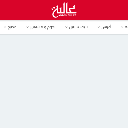
د على ريهام سعيد : مش بأكل من ثلاجة ابوكي!
ة
أعراس
لايف ستايل
نجوم و مشاهير
مطبخ