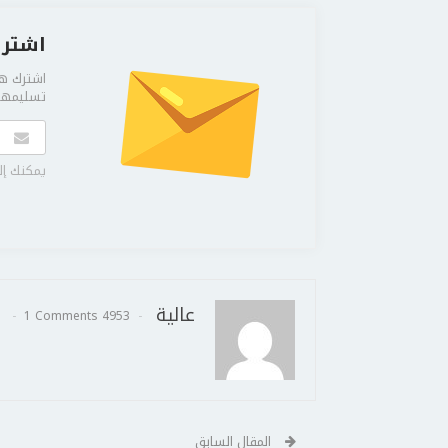
اشترك
اشترك هن
تسليمها 
يمكنك إل
عالية
1 Comments
4953 Posts
المقال السابق