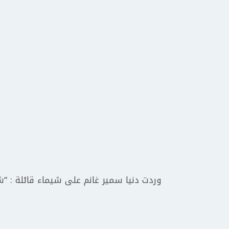
وردت دنيا سمير غانم على شيماء قائلة : “ش