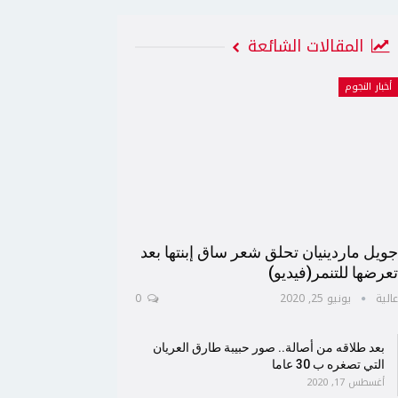
المقالات الشائعة
أخبار النجوم
ويل ماردينيان تحلق شعر ساق إبنتها بعد
عرضها للتنمر(فيديو)
الية
يونيو 25, 2020
0
بعد طلاقه من أصالة.. صور حبيبة طارق العريان
التي تصغره ب 30 عاما
أغسطس 17, 2020