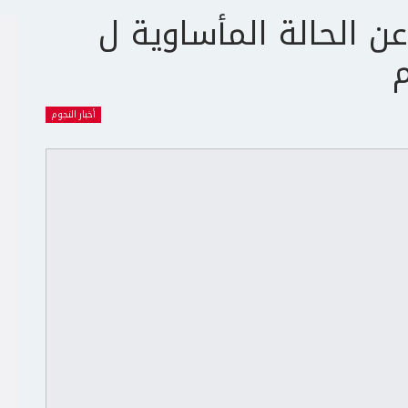
الحالة المأساوية ل
م
أخبار النجوم
ج
ت
ع