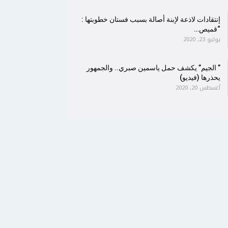
إنتقادات لاذعة لإبنة أصالة بسبب فستان خطوبتها :
“قميص…
يوليو 23, 2020
” الجيم” يكشف حمل ياسمين صبري.. والجمهور
يحذرها (فيديو)
أغسطس 20, 2020