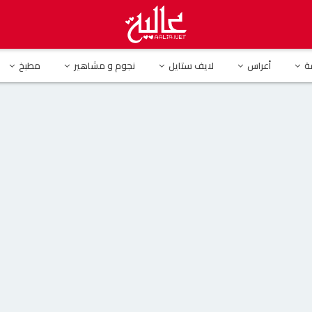
شف عن الحالة المأساوية ل دنيا وإيمي سمير غانم
ة
أعراس
لايف ستايل
نجوم و مشاهير
مطبخ