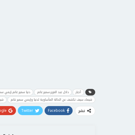
أخبار
دلال عبد العزيز،سمير غانم
دنيا سمير غانم،إيمي سمي
شيماء سيف تكشف عن الحالة المأساوية لدنيا وإيمي سمير غانم
شيم
gle+
Twitter
Facebook
نشر