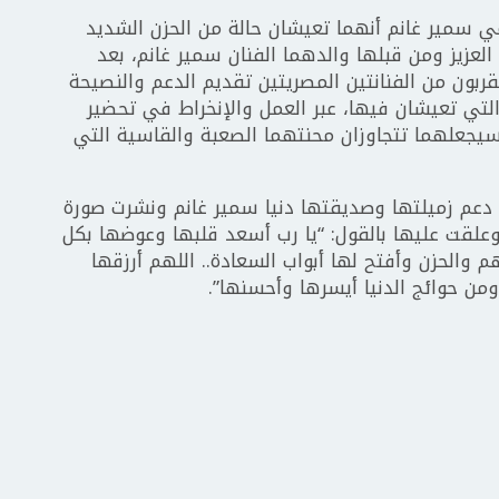
سمير غانم أنهما تعيشان حالة من الحزن الشديد
 العزيز ومن قبلها والدهما الفنان سمير غانم، بعد
ربون من الفنانتين المصريتين تقديم الدعم والنصيحة
التي تعيشان فيها، عبر العمل والإنخراط في تحضير
سيجعلهما تتجاوزان محنتهما الصعبة والقاسية التي
عم زميلتها وصديقتها دنيا سمير غانم ونشرت صورة
علقت عليها بالقول: “يا رب أسعد قلبها وعوضها بكل
م والحزن وأفتح لها أبواب السعادة.. اللهم أرزقها
ومن حوائج الدنيا أيسرها وأحسنها”.