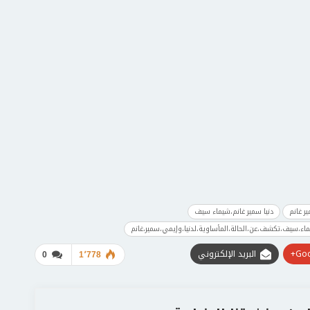
ر غانم
دنيا سمير غانم،شيماء سيف
اء،سيف،تكشف،عن،الحالة،المأساوية،لدنيا،وإيمي،سمير،غانم
Goo
البريد الإلكتروني
0
1٬778