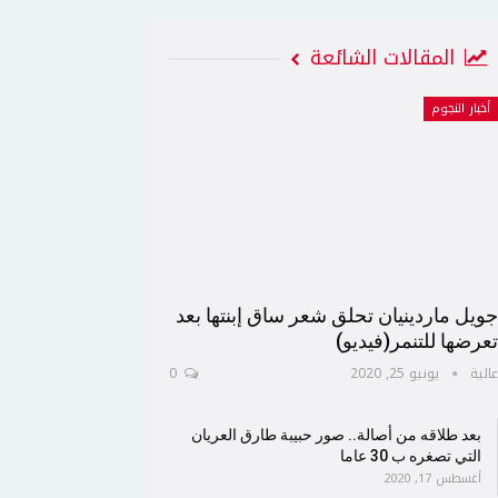
المقالات الشائعة
أخبار النجوم
ويل ماردينيان تحلق شعر ساق إبنتها بعد
عرضها للتنمر(فيديو)
الية
يونيو 25, 2020
0
بعد طلاقه من أصالة.. صور حبيبة طارق العريان
التي تصغره ب 30 عاما
أغسطس 17, 2020