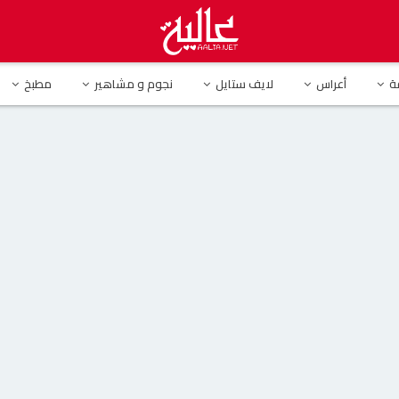
د أصالة وأنغام وسعاد حسني بطريقة طريفة
ة
أعراس
لايف ستايل
نجوم و مشاهير
مطبخ