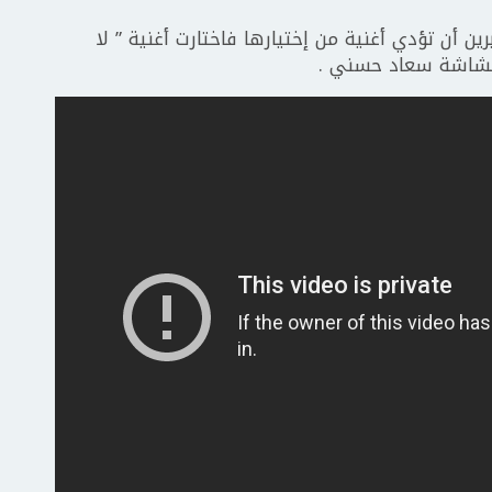
ن أن تؤدي أغنية من إختيارها فاختارت أغنية ” لا
 الشاشة سعاد حسني .