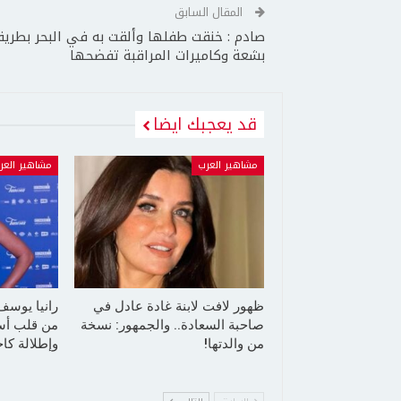
المقال السابق
صادم : خنقت طفلها وألقت به في البحر بطريق
بشعة وكاميرات المراقبة تفضحها
قد يعجبك ايضا
مشاهير العرب
مشاهير العر
ظهور لافت لابنة غادة عادل في
رانيا يوسف
صاحبة السعادة.. والجمهور: نسخة
من قلب أسو
من والدتها!
وإطلالة كا