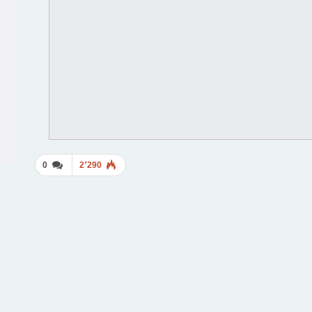
0
2٬290