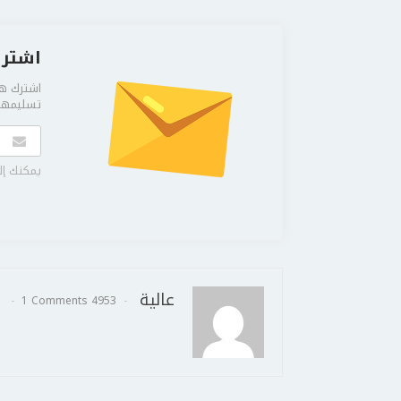
اشترك
اشترك هن
تسليمها 
يمكنك إل
عالية
1 Comments
4953 Posts