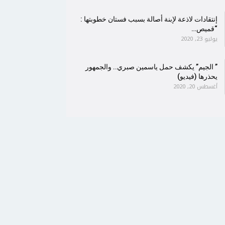
إنتقادات لاذعة لإبنة أصالة بسبب فستان خطوبتها :
“قميص…
يوليو 23, 2020
” الجيم” يكشف حمل ياسمين صبري.. والجمهور
يحذرها (فيديو)
أغسطس 20, 2020