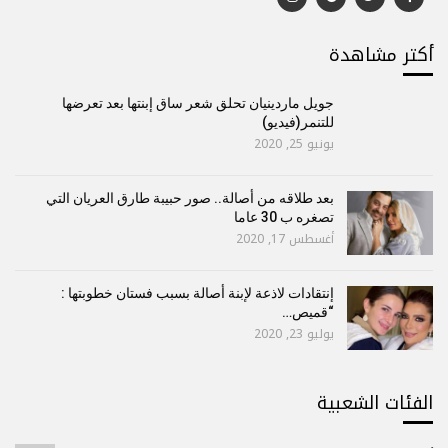
أكتر مشاهدة
جويل ماردينيان تحلق شعر ساق إبنتها بعد تعرضها
للتنمر(فيديو)
يونيو 25, 2020
بعد طلاقه من أصالة.. صور حبيبة طارق العريان التي
تصغره ب 30 عاما
أغسطس 17, 2020
إنتقادات لاذعة لإبنة أصالة بسبب فستان خطوبتها :
“قميص…
يوليو 23, 2020
الفئات الشعبية