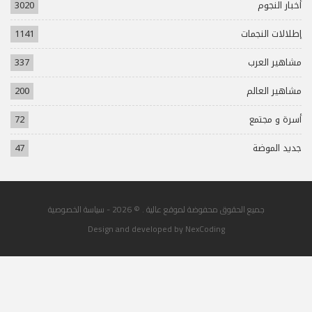
أخبار النجوم
3020
إطلالات النجمات
1141
مشاهير العرب
337
مشاهير العالم
200
أسرة و مجتمع
72
جديد الموضة
47
جميع الحقوق محفوضة لموقع عالية . © 2026 -
سياسة الخصوصية
Design and developed by
NexCoding