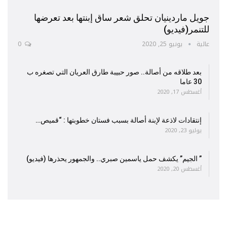
جويل ماردينيان تحلق شعر ساق إبنتها بعد تعرضها
للتنمر(فيديو)
عالية
يونيو 25, 2020
0
بعد طلاقه من أصالة.. صور حبيبة طارق العريان التي تصغره ب
30 عاما
أغسطس 17, 2020
إنتقادات لاذعة لإبنة أصالة بسبب فستان خطوبتها : “قميص…
يوليو 23, 2020
” الجيم” يكشف حمل ياسمين صبري.. والجمهور يحذرها (فيديو)
أغسطس 20, 2020