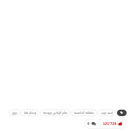
إسم غريب
بطفلته الخامسة
صابر الرباعي وزوجته
ويختار لها
يرزق
0
121٬724