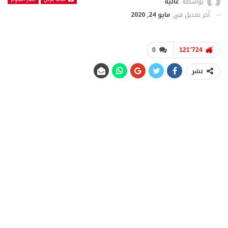
بواسطة
عالية
أخر تعديل في
مايو 24, 2020
زوجة صابر الرباعي وطليقته
Previous
Next
0
121٬724
نشر