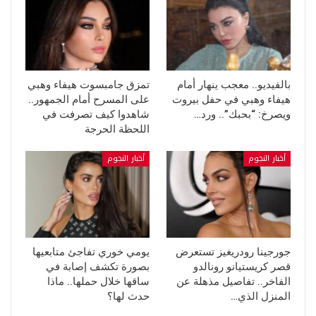
بالفيديو.. معجب ينهار أمام
تمزق جامبسوت هيفاء وهبي
هيفاء وهبي في حفل بيروت
على المسرح أمام الجمهور..
ويصرخ: “بحبك”.. ورد…
شاهدوا كيف تصرفت في
اللحظة الحرجة
أخبار النجوم
أخبار النجوم
جورجينا رودريغيز تستعرض
يومي خوري تفاجئ متابعيها
قصر كريستيانو رونالدو
بصورة تكشف إصابة في
الفاخر.. تفاصيل مذهلة عن
ساقها خلال حملها.. ماذا
المنزل الذي…
حدث لها؟