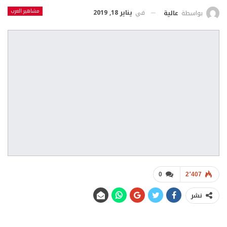
مشاهير العرب
في
يناير 18, 2019
بواسطة
عالية
0
2٬407
نشر