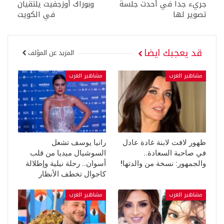
جريء جدا في أحدت جلسة
وبوراك أوزجفيت يلتقيان
تصوير لها
في الكويت
قد يعجبك ايضا
المزيد عن المؤلف
مشاهير العرب
مشاهير العرب
ظهور لافت لابنة غادة عادل
رانيا يوسف تشعل
في صاحبة السعادة..
السوشيال ميديا من قلب
والجمهور: نسخة من والدتها!
أسوان.. رحلة نيلية وإطلالة
كاجوال تخطف الأنظار
مشاهير العرب
مشاهير العرب