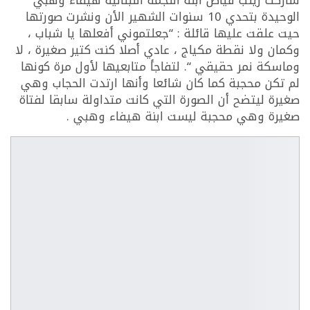
شاركت زينب فياض ابنة النجمة اللبنانية هيفاء وهبي
الوحيدة بتحدي 10 سنوات الشهير الأن ونشرت صورتها
حيت علقت عليها قائلة : “جعلتموني أفعلها يا شباب ،
وكمان ولا نقطة مكياج ، عادي أصلا كنت كتير صغيرة ، لا
وماسكة نمر حقيقي “. لتفاجأ متابعيها لأول مرة كونها
لم تكن محجبة كما كان شائعا وأنها ارتدت الحجاب وهي
صغيرة ليتضح أن الصورة التي كانت متداولة سابقا لفتاة
صغيرة وهي محجبة ليست ابنة هيفاء وهبي .