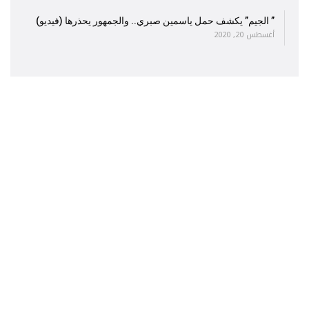
” الجيم” يكشف حمل ياسمين صبري.. والجمهور يحذرها (فيديو)
أغسطس 20, 2020