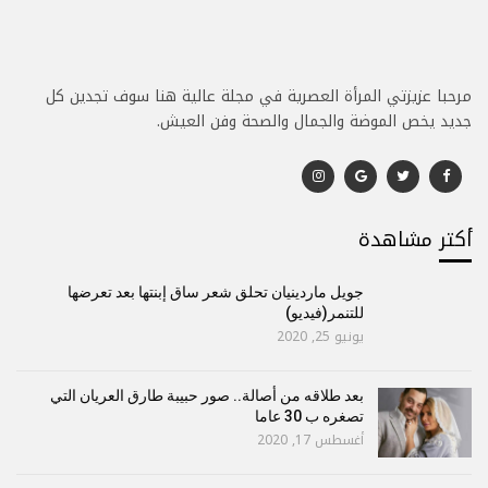
مرحبا عزيزتي المرأة العصرية في مجلة عالية هنا سوف تجدين كل
جديد يخص الموضة والجمال والصحة وفن العيش.
أكتر مشاهدة
جويل ماردينيان تحلق شعر ساق إبنتها بعد تعرضها
للتنمر(فيديو)
يونيو 25, 2020
بعد طلاقه من أصالة.. صور حبيبة طارق العريان التي
تصغره ب 30 عاما
أغسطس 17, 2020