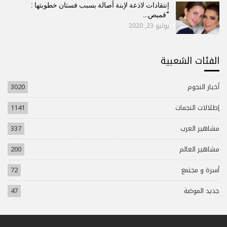
إنتقادات لاذعة لإبنة أصالة بسبب فستان خطوبتها :
“قميص…
يوليو 23, 2020
الفئات الشعبية
أخبار النجوم
3020
إطلالات النجمات
1141
مشاهير العرب
337
مشاهير العالم
200
أسرة و مجتمع
72
جديد الموضة
47