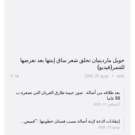
جويل ماردينيان تحلق شعر ساق إبنتها بعد تعرضها
للتنمر(فيديو)
عالية
يونيو 25, 2020
0
بعد طلاقه من أصالة.. صور حبيبة طارق العريان التي تصغره ب
30 عاما
أغسطس 17, 2020
إنتقادات لاذعة لإبنة أصالة بسبب فستان خطوبتها : “قميص…
يوليو 23, 2020