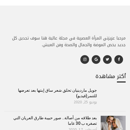
مرحبا عزيزتي المرأة العصرية في مجلة عالية هنا سوف تجدين كل
جديد يخص الموضة والجمال والصحة وفن العيش.
أكتر مشاهدة
جويل ماردينيان تحلق شعر ساق إبنتها بعد تعرضها
للتنمر(فيديو)
يونيو 25, 2020
بعد طلاقه من أصالة.. صور حبيبة طارق العريان التي
تصغره ب 30 عاما
أغسطس 17, 2020