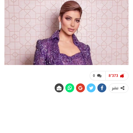
0
8٬373
نشر