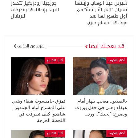
شيرين عبد الوهاب وإبنتها
جورجينا رودريغيز تتصدر
تغنيان “الغزالة رايقة” في
الترند بإطلالتها بمدرجات
أول ظهور لها بعد
البرتغال
عودتها لحسام حبيب
قد يعجبك ايضا
المزيد عن المؤلف
أخبار النجوم
أخبار النجوم
بالفيديو.. معجب ينهار أمام
تمزق جامبسوت هيفاء وهبي
هيفاء وهبي في حفل بيروت
على المسرح أمام الجمهور..
ويصرخ: “بحبك”.. ورد…
شاهدوا كيف تصرفت في
اللحظة الحرجة
أخبار النجوم
أخبار النجوم