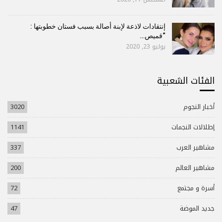
إنتقادات لاذعة لإبنة أصالة بسبب فستان خطوبتها :
“قميص…
يوليو 23, 2020
الفئات الشعبية
أخبار النجوم
3020
إطلالات النجمات
1141
مشاهير العرب
337
مشاهير العالم
200
أسرة و مجتمع
72
جديد الموضة
47