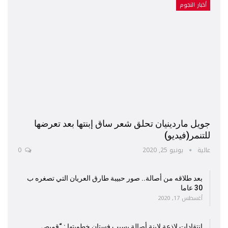
أخبار النجوم
جويل ماردينيان تحلق شعر ساق إبنتها بعد تعرضها
للتنمر(فيديو)
عالية
يونيو 25, 2020
0
بعد طلاقه من أصالة.. صور حبيبة طارق العريان التي تصغره ب
30 عاما
أغسطس 17, 2020
إنتقادات لاذعة لإبنة أصالة بسبب فستان خطوبتها : “قميص…