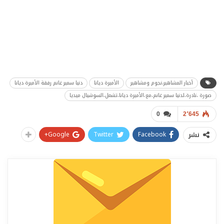
أخبار المشاهير،نجوم ومشاهير
الأميرة ديانا
دنيا سمير غانم رفقة الأميرة ديانا
صورة ،نادرة،لدنيا سمير غانم،مع،الأميرة ديانا،تشعل،السوشيال ميديا
0
2٬645
Google+
Twitter
Facebook
نشر