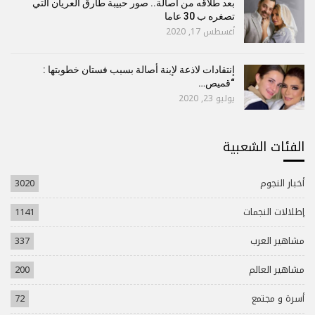
بعد طلاقه من أصالة.. صور حبيبة طارق العريان التي
تصغره ب 30 عاما
أغسطس 17, 2020
إنتقادات لاذعة لإبنة أصالة بسبب فستان خطوبتها :
“قميص…
يوليو 23, 2020
الفئات الشعبية
أخبار النجوم
3020
إطلالات النجمات
1141
مشاهير العرب
337
مشاهير العالم
200
أسرة و مجتمع
72