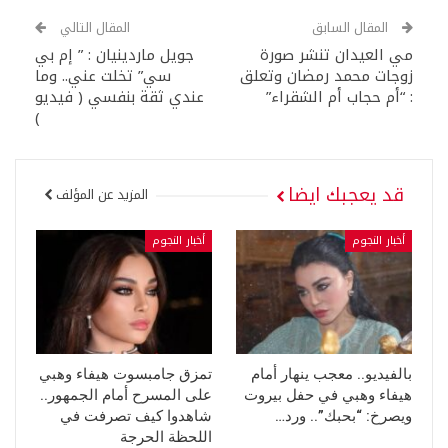
المقال السابق
المقال التالي
مي العيدان تنشر صورة
جويل ماردينيان : ” إم بي
زوجات محمد رمضان وتعلق
سي” تخلت عني.. وما
: “أم حجاب أم الشقراء”
عندي ثقة بنفسي ( فيديو
)
قد يعجبك ايضا
المزيد عن المؤلف
أخبار النجوم
أخبار النجوم
بالفيديو.. معجب ينهار أمام
تمزق جامبسوت هيفاء وهبي
هيفاء وهبي في حفل بيروت
على المسرح أمام الجمهور..
ويصرخ: “بحبك”.. ورد…
شاهدوا كيف تصرفت في
اللحظة الحرجة