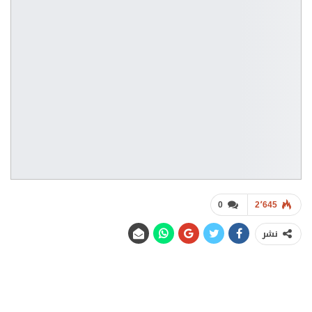
0
2٬645
نشر