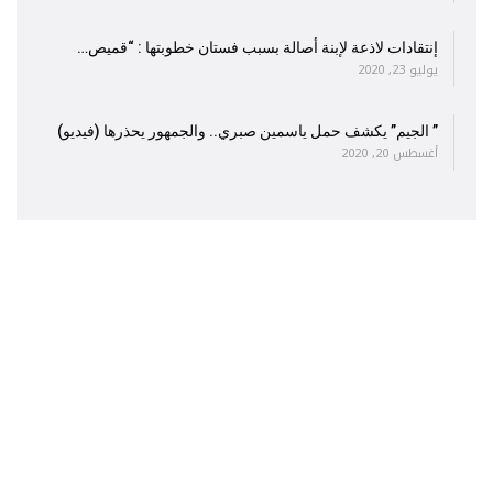
إنتقادات لاذعة لإبنة أصالة بسبب فستان خطوبتها : “قميص…
يوليو 23, 2020
” الجيم” يكشف حمل ياسمين صبري.. والجمهور يحذرها (فيديو)
أغسطس 20, 2020