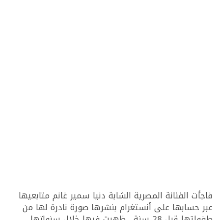
فاجأت الفنانة المصرية الشابة دنيا سمير غانم متابعيها
عبر حسابها على أنستغرام بنشرها صورة نادرة لها من
طفولتها قبل 28 سنة . ظهرت فيها خلال سنواتها