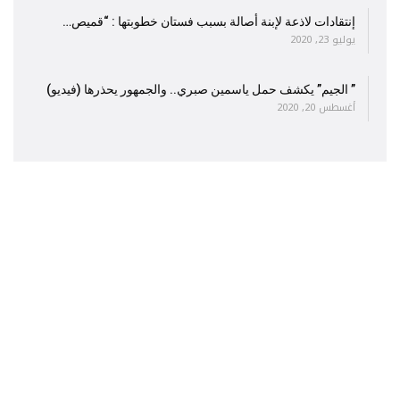
إنتقادات لاذعة لإبنة أصالة بسبب فستان خطوبتها : “قميص…
يوليو 23, 2020
” الجيم” يكشف حمل ياسمين صبري.. والجمهور يحذرها (فيديو)
أغسطس 20, 2020