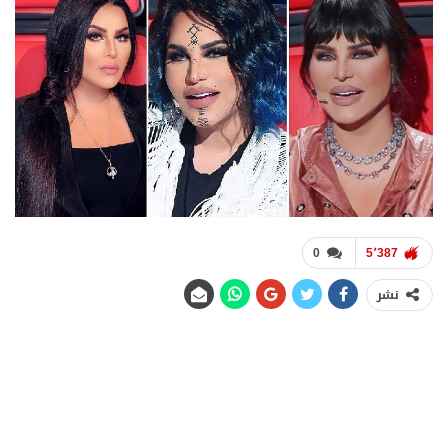
0
5٬387
نشر