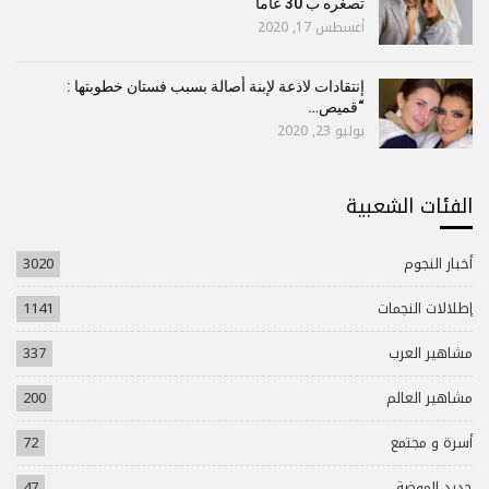
تصغره ب 30 عاما
أغسطس 17, 2020
إنتقادات لاذعة لإبنة أصالة بسبب فستان خطوبتها :
“قميص…
يوليو 23, 2020
الفئات الشعبية
أخبار النجوم
3020
إطلالات النجمات
1141
مشاهير العرب
337
مشاهير العالم
200
أسرة و مجتمع
72
جديد الموضة
47