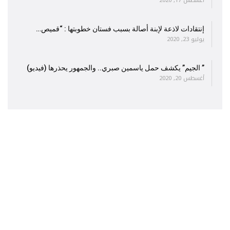
أغسطس 17, 2020
إنتقادات لاذعة لإبنة أصالة بسبب فستان خطوبتها : “قميص…
يوليو 23, 2020
” الجيم” يكشف حمل ياسمين صبري.. والجمهور يحذرها (فيديو)
أغسطس 20, 2020