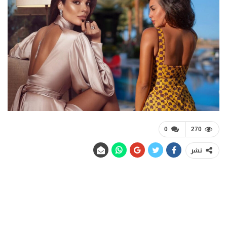
0
270
نشر