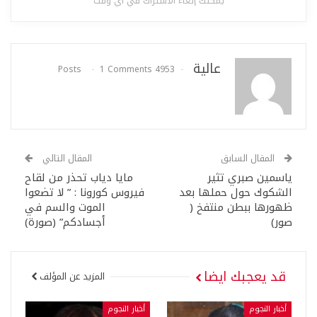
يمكنك إلغاء الاشتراك في أي وقت
عالية
1 Comments
4953 Posts
المقال السابق
المقال التالي
ياسمين صبري تثير
مايا دياب تحذر من لقاح
الشكوك حول حملها بعد
فيروس كورونا : ” لا تضعوا
ظهورها ببطن منتفخ (
الموت والسم في
صور)
أجسادكم” (صورة)
قد يعجبك ايضا
المزيد عن المؤلف
أخبار النجوم
أخبار النجوم