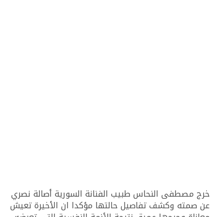
خرج مصطفى النحاس طبيب الفنانة السورية أصالة نصري
عن صمته وكشف تفاصيل حالتها مؤكدا ان الأخيرة تعيش
معاناة وجرحها عميق نتيجة الأزمة النفسية التي تعرضت