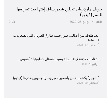
جويل ماردينيان تحلق شعر ساق إبنتها بعد تعرضها
للتنمر(فيديو)
عالية
يونيو 25, 2020
0
بعد طلاقه من أصالة.. صور حبيبة طارق العريان التي تصغره ب
30 عاما
أغسطس 17, 2020
إنتقادات لاذعة لإبنة أصالة بسبب فستان خطوبتها : “قميص…
يوليو 23, 2020
” الجيم” يكشف حمل ياسمين صبري.. والجمهور يحذرها (فيديو)
أغسطس 20, 2020