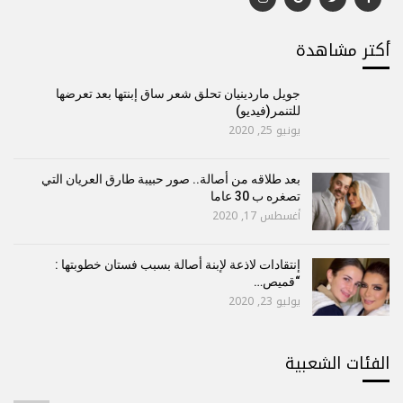
أكتر مشاهدة
جويل ماردينيان تحلق شعر ساق إبنتها بعد تعرضها
للتنمر(فيديو)
يونيو 25, 2020
بعد طلاقه من أصالة.. صور حبيبة طارق العريان التي
تصغره ب 30 عاما
أغسطس 17, 2020
إنتقادات لاذعة لإبنة أصالة بسبب فستان خطوبتها :
“قميص…
يوليو 23, 2020
الفئات الشعبية