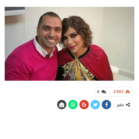
0
2٬057
نشر