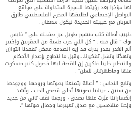
لها مؤخرا بعد رؤيتها للصورة المتداولة على مواقع
التواصل الإجتماعي لطليقها المخرج الفلسطيني طارق
العريان مع حبيبته الجديدة نيكول سعفان .
طبيب أصالة كتب منشور طويل عبر صفحته على ” فايس
بوك ” قال فيه : ” كل اللي جرب طعنة من المقربين وإختبر
ألم الغدر يقدر يدرك قد إيه الصدمة ممكن تفقدنا التوازن
وتهدّنا وتشل تفكيرنا…وقبل ما نتطوع بإصدار الأحكام
والتنظير خلينا فاكرين إن القصة ليها فصول كتير مسكوت
عنها وماظهرتش للعلن” .
وتابع النحاس : ” أصالة بتمتعنا بصوتها وروحها ووجودها
من سنين ، عيشنا بصوتها أحلى قصص الحب ، وأشد
إنكساراتنا عبّرت عنها بصدق ، ورجعنا نقف تاني من جديد
وإحنا متلامسين مع صدق تعبيرها وجمال صوتها “.