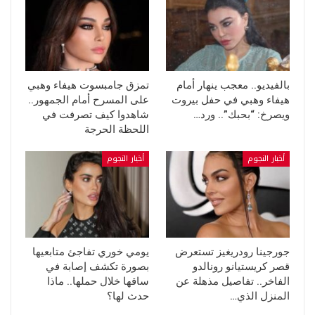
بالفيديو.. معجب ينهار أمام
تمزق جامبسوت هيفاء وهبي
هيفاء وهبي في حفل بيروت
على المسرح أمام الجمهور..
ويصرخ: “بحبك”.. ورد…
شاهدوا كيف تصرفت في
اللحظة الحرجة
أخبار النجوم
أخبار النجوم
جورجينا رودريغيز تستعرض
يومي خوري تفاجئ متابعيها
قصر كريستيانو رونالدو
بصورة تكشف إصابة في
الفاخر.. تفاصيل مذهلة عن
ساقها خلال حملها.. ماذا
المنزل الذي…
حدث لها؟