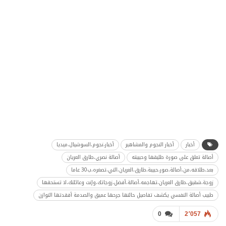
أخبار
أخبار النجوم والمشاهير
أخبار،نجوم،السوشيال،ميديا
أصالة تعلق على صورة طليقها وحبيبته
أصالة نصري،طارق العريان
بعد،طلاقه،من،أصالة،صور،حبيبة،طارق،العريان،التي،تصغره،ب30 عاما
زوجة،شقيق،طارق العريان،تهاجمه،أصالة،أفضل،زوجاتك،وإنت وعائلتك،لا تستحقها
طبيب أصالة النفسي يكشف تفاصيل حالتها جرحها عميق والصدمة أفقدتها التوازن
0
2٬057