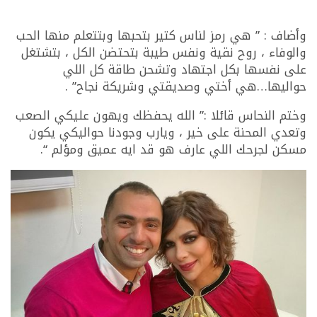
وأضاف : ” هي رمز لناس كتير بتحبها وبتتعلم منها الحب
والوفاء ، روح نقية ونفس طيبة بتحتضن الكل ، بتشتغل
على نفسها بكل اجتهاد وتشحن طاقة كل اللي
حواليها…هي أختي وصديقتي وشريكة نجاح” .
وختم النحاس قائلا :” الله يحفظك ويهون عليكي الصعب
وتعدي المحنة على خير ، ويارب وجودنا حواليكي يكون
مسكن لجرحك اللي عارف هو قد ايه عميق ومؤلم “.