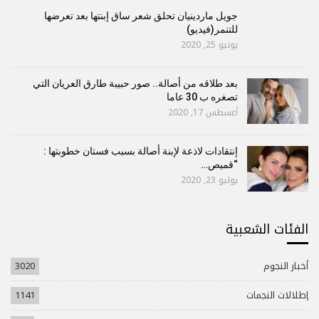
جويل ماردينيان تحلق شعر ساق إبنتها بعد تعرضها
للتنمر(فيديو)
يونيو 25, 2020
بعد طلاقه من أصالة.. صور حبيبة طارق العريان التي
تصغره ب 30 عاما
أغسطس 17, 2020
إنتقادات لاذعة لإبنة أصالة بسبب فستان خطوبتها :
“قميص…
يوليو 23, 2020
الفئات الشعبية
أخبار النجوم
3020
إطلالات النجمات
1141