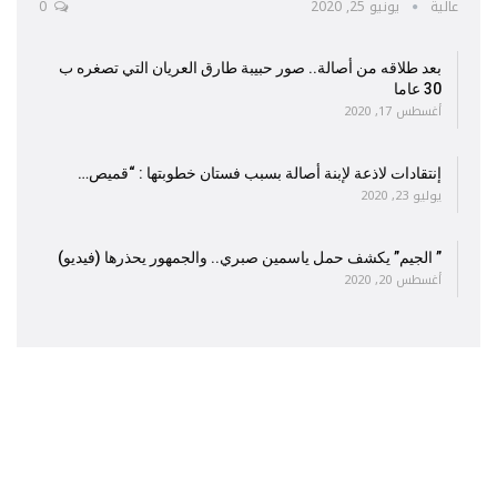
عالية
يونيو 25, 2020
0
بعد طلاقه من أصالة.. صور حبيبة طارق العريان التي تصغره ب
30 عاما
أغسطس 17, 2020
إنتقادات لاذعة لإبنة أصالة بسبب فستان خطوبتها : “قميص…
يوليو 23, 2020
” الجيم” يكشف حمل ياسمين صبري.. والجمهور يحذرها (فيديو)
أغسطس 20, 2020