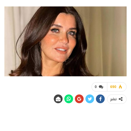
0
690
نشر