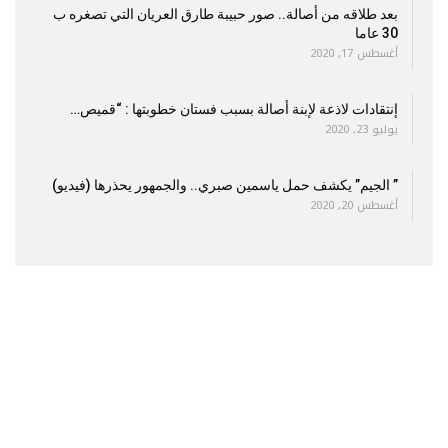
بعد طلاقه من أصالة.. صور حبيبة طارق العريان التي تصغره ب
30 عاما
أغسطس 17, 2020
إنتقادات لاذعة لإبنة أصالة بسبب فستان خطوبتها : “قميص…
يوليو 23, 2020
” الجيم” يكشف حمل ياسمين صبري.. والجمهور يحذرها (فيديو)
أغسطس 20, 2020