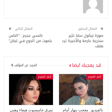
المقال السابق
المقال التالي
صورة نيكول سابا تثير
نانسي عجرم : “الناس
سخرية عارمة والأخيرة ترد
بتموت من الجوع في لبنان”
بعنف
قد يعجبك ايضا
المزيد عن المؤلف
أخبار النجوم
أخبار النجوم
بالفيديو.. معجب ينهار أمام
تمزق جامبسوت هيفاء وهبي