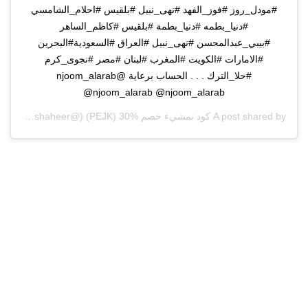
#مودل_روز #فوز_الفهد #نهى_نبيل #بلقيس #احلام_الشامسي
#دنيا_بطمه #دنيا_بطمة #بلقيس #كاظم_الساهر
#بيبي_عبدالمحسن #نهى_نبيل #العراق #السعودية#البحرين
#الامارات #الكويت #المغرب #لبنان #مصر #نجوى_كرم
#حلا_الترك . . . الحساب برعاية @njoom_alarab
@njoom_alarab @njoom_alarab
A post shared by
كود نمشيء خصم %30 (PEJK)
(@be4andafter__mashaheer) on