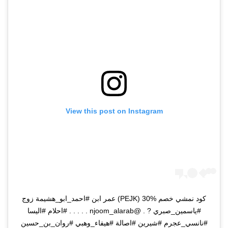
View this post on Instagram
كود نمشي خصم %30 (PEJK) عمر ابن #احمد_ابو_هشيمة زوج
#ياسمين_صبري ? . @njoom_alarab . . . . . #احلام #اليسا
#نانسي_عجرم #شيرين #اصالة #هيفاء_وهبي #روان_بن_حسين