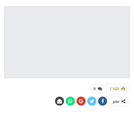
0
1٬420
نشر