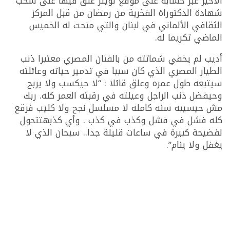
الأخير عبر حسابه على موقع تويتر علق فيها على سحب
شهادة الدكتوراة الفخرية من رمضان من قبل المركز
الثقافي الألماني في لبنان والتي منحت له الخميس
الماضي تكريما له.
أديب لم يخفي شماتته من بالفنان المصري معتبرا ذنب
الطيار المصري الذي كان سببا في تدمير حياته وعائلته
سيتبعه طول عمره وعلق قائلا : “لا حيكسب ولا يربح
وحيفضل ذنب الراجل وعيلته في رقبته العمر كله. ربك
مش حيسيبه سنه كامله لا مسلسل نجح ولا كليب فرقع
كله فشل في فشل وكذب في كذب . وأي كذبهتتحول
لفضيحة كبيرة في ساعات قليلة جدا.. سبحان الذي لا
يغفل ولا ينام”.