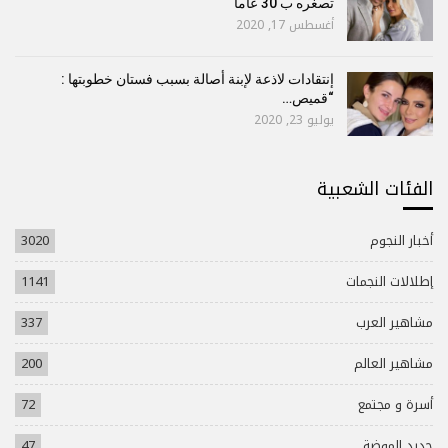
تصغره ب 30 عاما
أغسطس 17, 2020
إنتقادات لاذعة لإبنة أصالة بسبب فستان خطوبتها :
“قميص…
يوليو 23, 2020
الفئات الشعبية
أخبار النجوم
3020
إطلالات النجمات
1141
مشاهير العرب
337
مشاهير العالم
200
أسرة و مجتمع
72
جديد الموضة
47