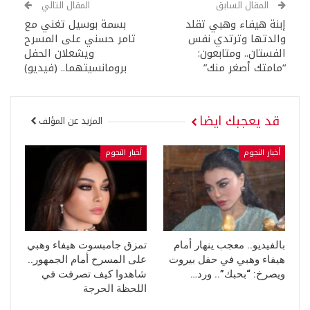
المقال السابق
المقال التالي
إبنة هيفاء وهبي تقلد
بسمة بوسيل تغني مع
والدتها وترتدي نفس
تامر حسني على المسرح
الفستان.. ومتابعون:
ويشعلان الحفل
“مامتك أصغر منك”
برومانسيتهما.. (فيديو)
قد يعجبك ايضا
المزيد عن المؤلف
أخبار النجوم
أخبار النجوم
بالفيديو.. معجب ينهار أمام
تمزق جامبسوت هيفاء وهبي
هيفاء وهبي في حفل بيروت
على المسرح أمام الجمهور..
ويصرخ: “بحبك”.. ورد…
شاهدوا كيف تصرفت في
اللحظة الحرجة