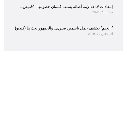
إنتقادات لاذعة لإبنة أصالة بسبب فستان خطوبتها : “قميص…
يوليو 23, 2020
” الجيم” يكشف حمل ياسمين صبري.. والجمهور يحذرها (فيديو)
أغسطس 20, 2020