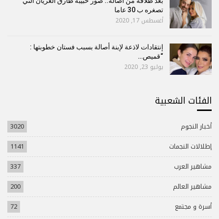
بعد طلاقه من أصالة.. صور حبيبة طارق العريان التي
تصغره ب 30 عاما
أغسطس 17, 2020
إنتقادات لاذعة لإبنة أصالة بسبب فستان خطوبتها :
“قميص…
يوليو 23, 2020
الفئات الشعبية
أخبار النجوم
3020
إطلالات النجمات
1141
مشاهير العرب
337
مشاهير العالم
200
أسرة و مجتمع
72