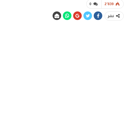
0
2٬839
نشر