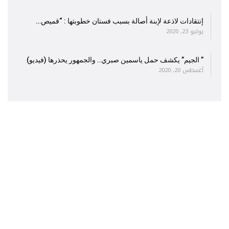
إنتقادات لاذعة لإبنة أصالة بسبب فستان خطوبتها : “قميص…
يوليو 23, 2020
” الجيم” يكشف حمل ياسمين صبري.. والجمهور يحذرها (فيديو)
أغسطس 20, 2020