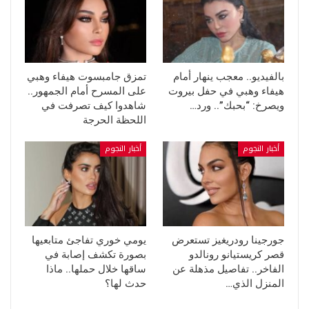
بالفيديو.. معجب ينهار أمام
تمزق جامبسوت هيفاء وهبي
هيفاء وهبي في حفل بيروت
على المسرح أمام الجمهور..
ويصرخ: “بحبك”.. ورد…
شاهدوا كيف تصرفت في
اللحظة الحرجة
أخبار النجوم
أخبار النجوم
جورجينا رودريغيز تستعرض
يومي خوري تفاجئ متابعيها
قصر كريستيانو رونالدو
بصورة تكشف إصابة في
الفاخر.. تفاصيل مذهلة عن
ساقها خلال حملها.. ماذا
المنزل الذي…
حدث لها؟