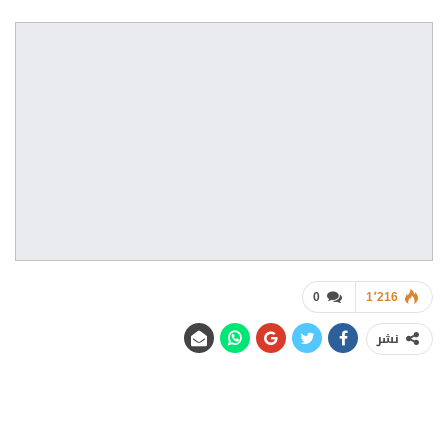
0
1٬216
نشر