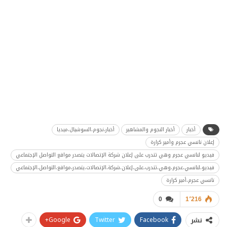
أخبار
أخبار النجوم والمشاهير
أخبار،نجوم،السوشيال،ميديا
إعلان نانسي عجرم وأمير كرارة
فيديو لنانسي عجرم وهي تتدرب على إعلان شركة الإتصالات يتصدر مواقع التواصل الإجتماعي
فيديو،لنانسي،عجرم،وهي،تتدرب،على،إعلان،شركة،الإتصالات،يتصدر،مواقع،التواصل،الإجتماعي
نانسي عجرم،أمير كرارة
0
1٬216
Google+
Twitter
Facebook
نشر