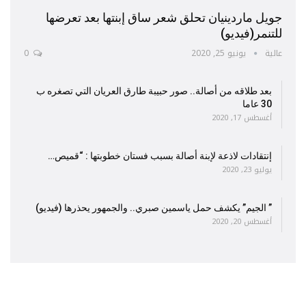
جويل ماردينيان تحلق شعر ساق إبنتها بعد تعرضها
للتنمر(فيديو)
عالية
يونيو 25, 2020
0
بعد طلاقه من أصالة.. صور حبيبة طارق العريان التي تصغره ب
30 عاما
أغسطس 17, 2020
إنتقادات لاذعة لإبنة أصالة بسبب فستان خطوبتها : “قميص…
يوليو 23, 2020
” الجيم” يكشف حمل ياسمين صبري.. والجمهور يحذرها (فيديو)
أغسطس 20, 2020