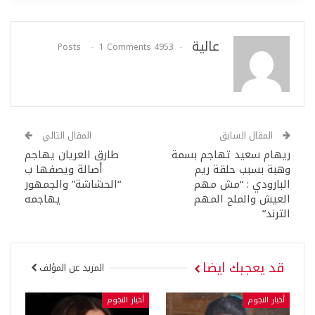
عالية
1 Comments
4953 Posts
المقال السابق
المقال التالي
ريهام سعيد تهاجم بسمة
طارق العريان يهاجم
وهبة بسبب حلقة ريم
أصالة ويصفها ب
البارودي : “مش مهم
“الحشاشة” والجمهور
العيش والملح المهم
يهاجمه
الترند”
قد يعجبك ايضا
المزيد عن المؤلف
أخبار النجوم
أخبار النجوم