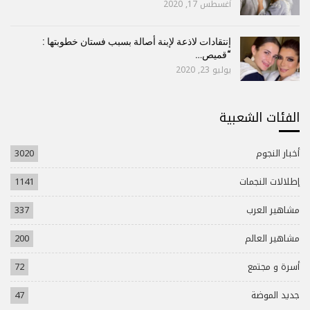
أغسطس 17, 2020
إنتقادات لاذعة لإبنة أصالة بسبب فستان خطوبتها :
“قميص…
يوليو 23, 2020
الفئات الشعبية
أخبار النجوم
3020
إطلالات النجمات
1141
مشاهير العرب
337
مشاهير العالم
200
أسرة و مجتمع
72
جديد الموضة
47