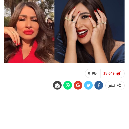
0
15٬649
نشر