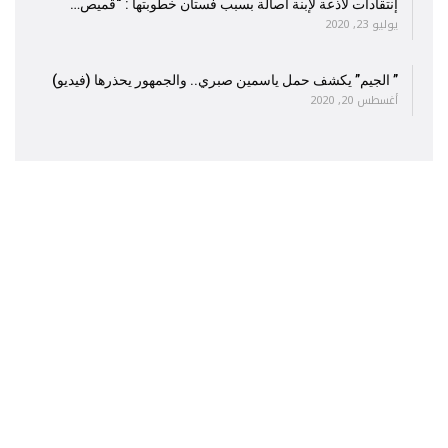
إنتقادات لاذعة لإبنة أصالة بسبب فستان خطوبتها : “قميص…
يوليو 23, 2020
” الجيم” يكشف حمل ياسمين صبري.. والجمهور يحذرها (فيديو)
أغسطس 20, 2020