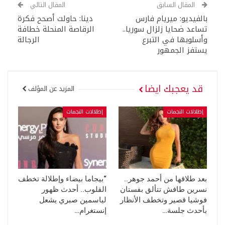
المقال السابق
المقال التالي
بالفيديو: ميريام فارس
دينا: حاولت أصحح فكرة
تساعد ضحايا زلزال سوريا..
الرقاصة المنحلة خطافة
وأسلوبها في التبرع
الرجالة
يستفز الجمهور
قد يعجبك ايضا
المزيد عن المؤلف
إطلالات النجمات
إطلالات النجمات
بعد طلاقها من أحمد جوهر..
“بيجاما بيضاء وإطلالة تخطف
نسرين طافش تتألق بفستان
القلوب.. أحدث ظهور
فوشيا قصير وتخطف الأنظار
لياسمين صبري يشعل
بأحدث جلسة…
إنستغرام…