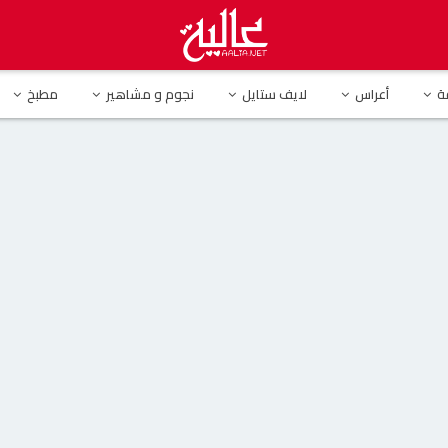
ستان قصير من الساحل الشمالي: “يا نعيش عيشة فل لنموت إحنا الكل”
ة
أعراس
لايف ستايل
نجوم و مشاهير
مطبخ