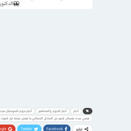
أخبار
أخبار النجوم والمشاهير
أخبار،نجوم،السوشيال،ميدي
فيفي عبده بفستان قصير من الساحل الشمالي،يا نعيش عيشة فل لنموت إح
gle+
Twitter
Facebook
نشر