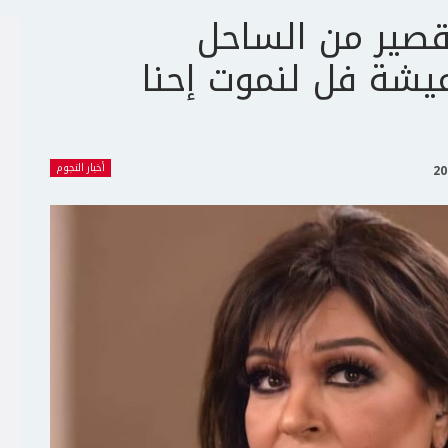
صير من الساحل
يشة فل لنموت إحنا
أخبار النجوم
ج
ت
ع