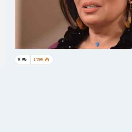
0
1٬366