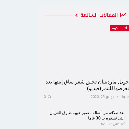
المقالات الشائعة
أخبار النجوم
ويل ماردينيان تحلق شعر ساق إبنتها بعد
عرضها للتنمر(فيديو)
الية
يونيو 25, 2020
0
بعد طلاقه من أصالة.. صور حبيبة طارق العريان
التي تصغره ب 30 عاما
أغسطس 17, 2020