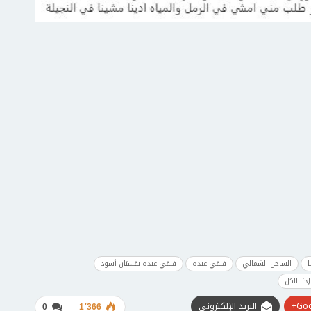
ا
الساحل الشمالي
فيفي عبده
فيفي عبده بفستان أسود
نا الكل
Goo
البريد الإلكتروني
0
1٬366