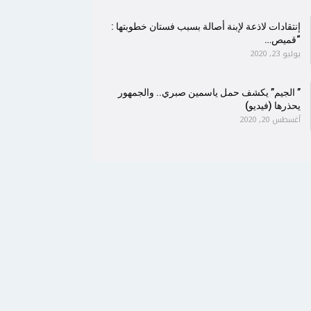
إنتقادات لاذعة لإبنة أصالة بسبب فستان خطوبتها :
“قميص…
يوليو 23, 2020
” الجيم” يكشف حمل ياسمين صبري.. والجمهور
يحذرها (فيديو)
أغسطس 20, 2020