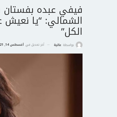
فيفي عبده بفستان ق
الشمالي: “يا نعيش ع
الكل”
أخر تعديل في
أغسطس 14, 2021
بواسطة
عالية