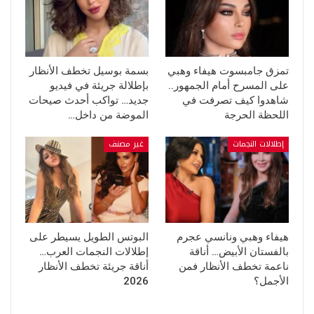
تمزق جامبسوت هيفاء وهبي
بسمة بوسيل تخطف الأنظار
على المسرح أمام الجمهور..
بإطلالة جريئة في فيديو
شاهدوا كيف تصرفت في
جديد… تواكب أحدث صيحات
اللحظة الحرجة
الموضة من داخل…
إطلالات النجمات
غير مصنف
هيفاء وهبي ونانسي عجرم
البوتس الطويل يسيطر على
بالفستان الأبيض… أناقة
إطلالات النجمات العرب…
ناعمة تخطف الأنظار فمن
أناقة جريئة تخطف الأنظار
الأجمل؟
2026