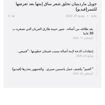
جويل ماردينيان تحلق شعر ساق إبنتها بعد تعرضها
للتنمر(فيديو)
عالية
يونيو 25, 2020
0
بعد طلاقه من أصالة.. صور حبيبة طارق العريان التي تصغره ب
30 عاما
أغسطس 17, 2020
إنتقادات لاذعة لإبنة أصالة بسبب فستان خطوبتها : “قميص…
يوليو 23, 2020
” الجيم” يكشف حمل ياسمين صبري.. والجمهور يحذرها (فيديو)
أغسطس 20, 2020