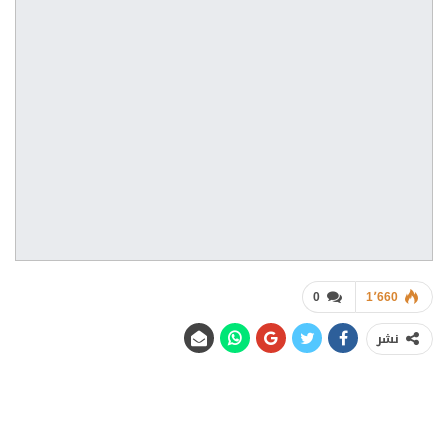
0
1٬660
نشر