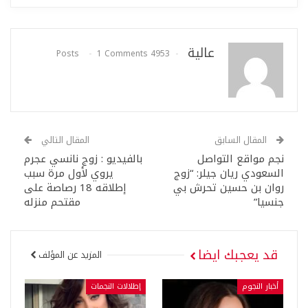
عالية
1 Comments
4953 Posts
المقال السابق
المقال التالي
نجم مواقع التواصل
بالفيديو : زوج نانسي عجرم
السعودي ريان جيلر: “زوج
يروي لأول مرة سبب
روان بن حسين تحرش بي
إطلاقه 18 رصاصة على
جنسيا”
مقتحم منزله
قد يعجبك ايضا
المزيد عن المؤلف
أخبار النجوم
إطلالات النجمات