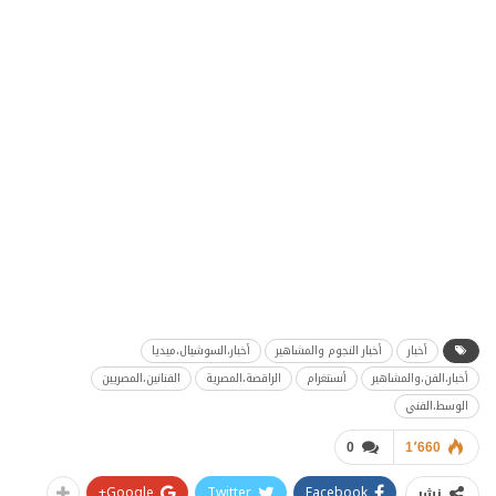
أخبار
أخبار النجوم والمشاهير
أخبار،السوشيال،ميديا
أخبار،الفن،والمشاهير
أنستغرام
الراقصة،المصرية
الفنانين،المصريين
الوسط،الفني
0
1٬660
Google+
Twitter
Facebook
نشر