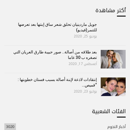
أكتر مشاهدة
جويل ماردينيان تحلق شعر ساق إبنتها بعد تعرضها
للتنمر(فيديو)
يونيو 25, 2020
بعد طلاقه من أصالة.. صور حبيبة طارق العريان التي
تصغره ب 30 عاما
أغسطس 17, 2020
إنتقادات لاذعة لإبنة أصالة بسبب فستان خطوبتها :
“قميص…
يوليو 23, 2020
الفئات الشعبية
أخبار النجوم
3020